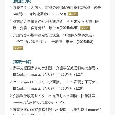
【関連記事】
特養で働く外国人、離職の5割超が他職種に転職 - 過去
5年間に 老施協調査(2025/7/29)
経営
職業紹介事業者の利用実態調査 今月末から実施 - 医
療・介護・保育分野 厚労省(2025/6/25)
経営
介護報酬の期中改定など決議 16団体が緊急集会 -
「予定では26年4月」 全老健・東会長(2025/5/8)
経営
【連載一覧】
家事支援国家資格の創設 介護事業経営戦略に影響 -
快筆乱麻！masaが読み解く介護の今（127）
ケアマネのモニタリング面接、ルール変更が不可欠 -
快筆乱麻！masaが読み解く介護の今（126）
介護報酬改定サイクルの見直しへの期待 - 快筆乱麻！
masaが読み解く介護の今（125）
家事支援の国家資格創設への疑問 - 快筆乱麻！masaが