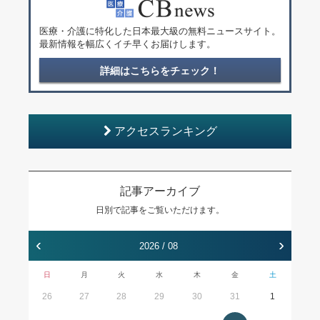
医療・介護に特化した日本最大級の無料ニュースサイト。
最新情報を幅広くイチ早くお届けします。
詳細はこちらをチェック！
アクセスランキング
記事アーカイブ
日別で記事をご覧いただけます。
‹
›
2026 / 08
日
月
火
水
木
金
土
26
27
28
29
30
31
1