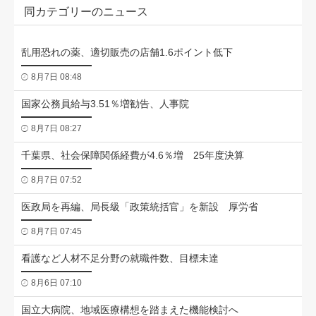
同カテゴリーのニュース
乱用恐れの薬、適切販売の店舗1.6ポイント低下
8月7日 08:48
国家公務員給与3.51％増勧告、人事院
8月7日 08:27
千葉県、社会保障関係経費が4.6％増 25年度決算
8月7日 07:52
医政局を再編、局長級「政策統括官」を新設 厚労省
8月7日 07:45
看護など人材不足分野の就職件数、目標未達
8月6日 07:10
国立大病院、地域医療構想を踏まえた機能検討へ