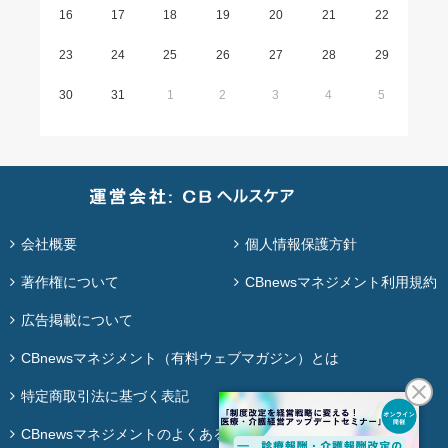
16
17
18
19
20
21
22
23
24
25
26
27
28
29
30
31
1
2
3
4
5
会社概要
個人情報保護方針
著作権について
CBnewsマネジメント利用規約
広告掲載について
CBnewsマネジメント（有料ウェブマガジン）とは
特定商取引法に基づく表記
CBnewsマネジメントのよくある質問