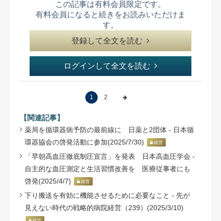
この記事は有料会員限定です。
有料会員になると続きをお読みいただけま
す。
登録して全文を読む
ログインして全文を読む
1
2
【関連記事】
薬局を循環器病予防の最前線に 日薬と2団体 - 日本循
環器協会の啓発活動に参加(2025/7/30)
経営
「早朝高血圧徹底制圧宣言」を発表 日本高血圧学会 -
自主的な血圧測定と生活習慣改善を 医療従事者にも
啓発(2025/4/7)
経営
下り搬送を有効に機能させるために必要なこと - 先が
見えない時代の戦略的病院経営（239）(2025/3/10)
経営