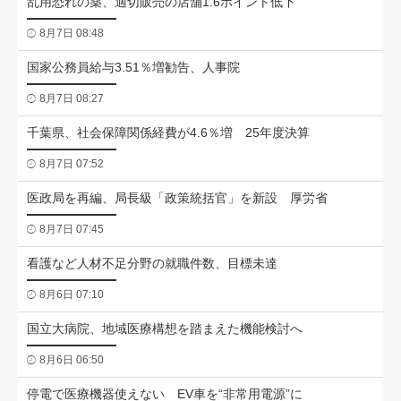
乱用恐れの薬、適切販売の店舗1.6ポイント低下
8月7日 08:48
国家公務員給与3.51％増勧告、人事院
8月7日 08:27
千葉県、社会保障関係経費が4.6％増 25年度決算
8月7日 07:52
医政局を再編、局長級「政策統括官」を新設 厚労省
8月7日 07:45
看護など人材不足分野の就職件数、目標未達
8月6日 07:10
国立大病院、地域医療構想を踏まえた機能検討へ
8月6日 06:50
停電で医療機器使えない EV車を“非常用電源”に