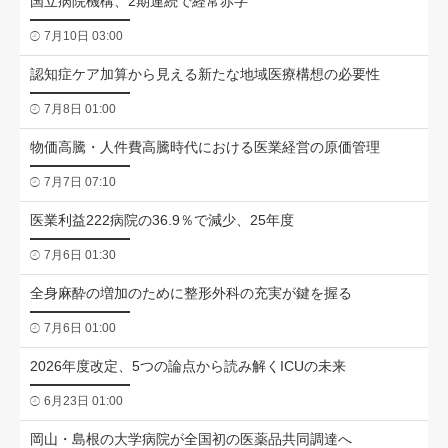
国立病院機構、2期連続で経常赤字
7月10日 03:00
認知症ケア加算から見える新たな地域医療構想の必要性
7月8日 01:00
物価高騰・人件費高騰時代における医業経営の原価管理
7月7日 07:10
医業利益222病院の36.9％で減少、25年度
7月6日 01:30
全身麻酔の増加のために整形外科の充実が鍵を握る
7月6日 01:00
2026年度改定、5つの論点から読み解くICUの未来
6月23日 01:00
岡山・島根の大学病院が全国初の医薬品共同調達へ