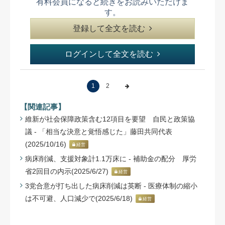
有料会員になると続きをお読みいただけま
す。
登録して全文を読む
ログインして全文を読む
1
2
【関連記事】
維新が社会保障政策含む12項目を要望 自民と政策協
議 - 「相当な決意と覚悟感じた」藤田共同代表
(2025/10/16)
経営
病床削減、支援対象計1.1万床に - 補助金の配分 厚労
省2回目の内示(2025/6/27)
経営
3党合意が打ち出した病床削減は英断 - 医療体制の縮小
は不可避、人口減少で(2025/6/18)
経営