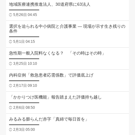
地域医療連携推進法人、30道府県に63法人
5月26日 04:45
選択を迫られる中小病院と介護事業 ― 現場が示す生き残りの
条件
5月1日 04:15
急性期一般入院料なくなる？ 「その時はその時」
3月25日 10:10
内科症例「救急患者応需係数」で評価底上げ
2月17日 09:10
「かかりつけ医機能」報告踏まえた評価持ち越し
2月6日 08:50
みるみる膨らんだ赤字「真綿で毎日首を」
2月3日 05:00