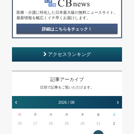
医療・介護に特化した日本最大級の無料ニュースサイト。
最新情報を幅広くイチ早くお届けします。
詳細はこちらをチェック！
アクセスランキング
記事アーカイブ
日別で記事をご覧いただけます。
‹
›
2026 / 08
日
月
火
水
木
金
土
26
27
28
29
30
31
1