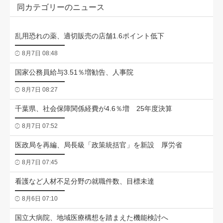
同カテゴリーのニュース
乱用恐れの薬、適切販売の店舗1.6ポイント低下
8月7日 08:48
国家公務員給与3.51％増勧告、人事院
8月7日 08:27
千葉県、社会保障関係経費が4.6％増 25年度決算
8月7日 07:52
医政局を再編、局長級「政策統括官」を新設 厚労省
8月7日 07:45
看護など人材不足分野の就職件数、目標未達
8月6日 07:10
国立大病院、地域医療構想を踏まえた機能検討へ