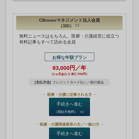
CBnewsマネジメント法人会員
（3ID）
※1
無料ニュースはもちろん、医療・介護経営に役立つ
有料記事もすべて読める会員
お得な年額プラン
93,000円／年
（1ヵ月あたり 約7,700円）
[支払方法]
クレジットカード払い／銀行振込
医療・介護に従事される方
手続きへ進む
（開始月無料）
※2
医療・介護関連業界の方／一般の方
手続きへ進む