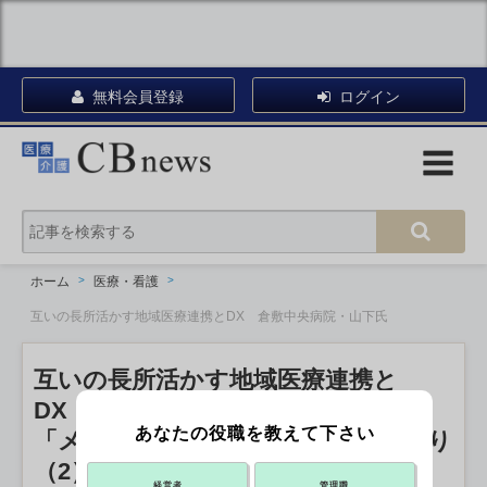
無料会員登録
ログイン
ホーム
医療・看護
互いの長所活かす地域医療連携とDX 倉敷中央病院・山下氏
互いの長所活かす地域医療連携と
DX 倉敷中央病院・山下氏
あなたの役職を教えて下さい
「メディカルジャパン東京」講演より
（2）
PR
経営者
管理職