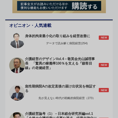
オピニオン・人気連載
身体的拘束最小化の取り組みを経営改善に
NEW
データで読み解く病院経営(254)
介護経営のデザインVol.4－敬英会光山誠理事
長 「驚異の稼働率100％を支える『顧客目
NEW
線』の老健経営」
急性期病院Aの改定直後の届け出状況を検証す
NEW
る
先が見えない時代の戦略的病院経営（273）
介護経営論考（1）－日本総合研究所編vol.1