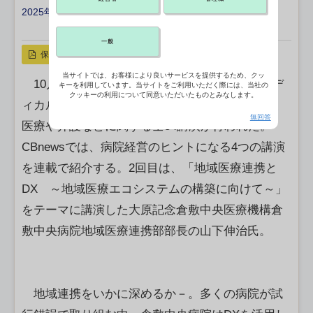
2025年11月20日 10:00
X ポスト
リンクをコピー
一般
保存
当サイトでは、お客様により良いサービスを提供するため、クッ
10月に千葉市の幕張メッセで開催された「メデ
キーを利用しています。当サイトをご利用いただく際には、当社の
クッキーの利用について同意いただいたものとみなします。
ィカルジャパン東京」（主催：RX Japan）では、
無回答
医療や介護などに関する全84講演が行われた。
CBnewsでは、病院経営のヒントになる4つの講演
を連載で紹介する。2回目は、「地域医療連携と
DX ～地域医療エコシステムの構築に向けて～」
をテーマに講演した大原記念倉敷中央医療機構倉
敷中央病院地域医療連携部部長の山下伸治氏。
地域連携をいかに深めるか－。多くの病院が試