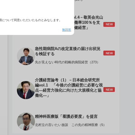
介護経営のデザインVol.4－敬英会光山
用について同意いただいたものとみなします。
誠理事長 「驚異の稼働率100％を支
NEW
える『顧客目線』の老健経営」
無回答
急性期病院Aの改定直後の届け出状況
NEW
を検証する
先が見えない時代の戦略的病院経営（273）
介護経営論考（1）－日本総合研究所
編vol.1 「今後の介護経営に必要な視
NEW
点―経営力強化に向けた大規模化と協
働化―」
精神科医療版「看護必要度」を提言
北村立の言いたい放談 この先の精神医療（5）