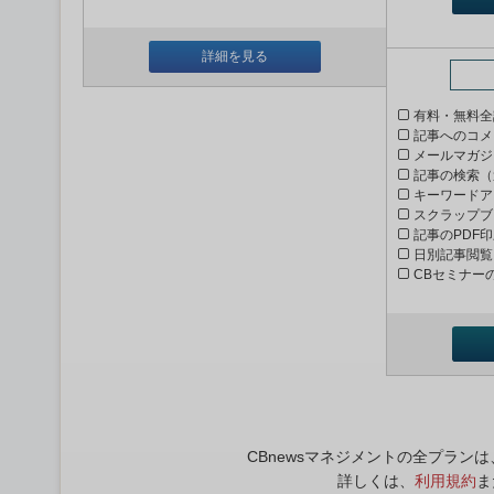
詳細を見る
有料・無料全
記事へのコメ
メールマガジ
記事の検索（
キーワードア
スクラップブ
記事のPDF
日別記事閲覧
CBセミナー
CBnewsマネジメントの全プラ
詳しくは、
利用規約
ま