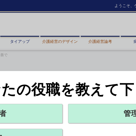
ようこそ、
タイアップ
介護経営のデザイン
介護経営論考
改善で
なたの役職を教えて下
能性 難聴など改善で
者
管
X ポスト
リンクをコピー