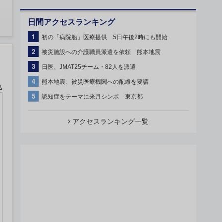
日間アクセスランキング
1
初の「病院船」医療提供 5日午後2時にも開始
2
被災施設への介護職員派遣を依頼 熊本地震
3
日医、JMAT25チーム・82人を派遣
4
熊本地震、被災医療機関への配慮を要請
込
5
認知症をテーマに来月シンポ 東京都
アクセスランキング一覧