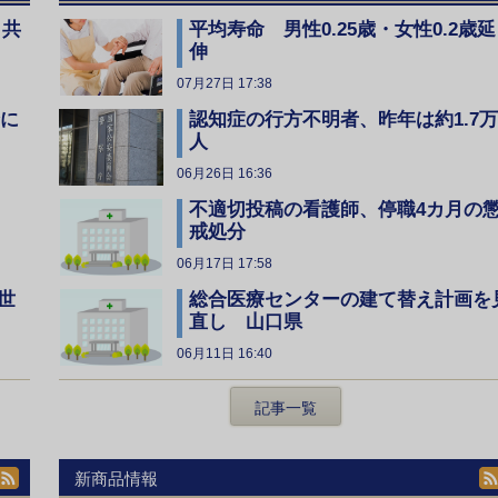
、共
平均寿命 男性0.25歳・女性0.2歳延
伸
07月27日 17:38
全に
認知症の行方不明者、昨年は約1.7万
人
06月26日 16:36
不適切投稿の看護師、停職4カ月の
戒処分
06月17日 17:58
総合医療センターの建て替え計画を
世
直し 山口県
06月11日 16:40
記事一覧
新商品情報