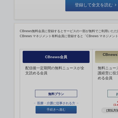
登録して全文を読む
CBnews無料会員に登録するとサービスの一部が無料でご利用いただ
CBnews マネジメント有料会員に登録すると「CBnews マネジメ
CBne
CBnews会員
配信後一定期間の無料ニュースが全
無料ニュー
文読める会員
護経営に役
める会員
無料プラン
医療・介護に従事される方
（1
手続きへ進む
[支払方法