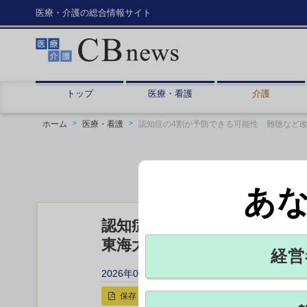
医療・介護の総合情報サイト
トップ
医療・看護
介護
ホーム
医療・看護
認知症の4割が予防できる可能性 難聴など
あ
認知症の4割が予防できる可
東海大など
経営
2026年01月14日 12:30
保存
印刷用