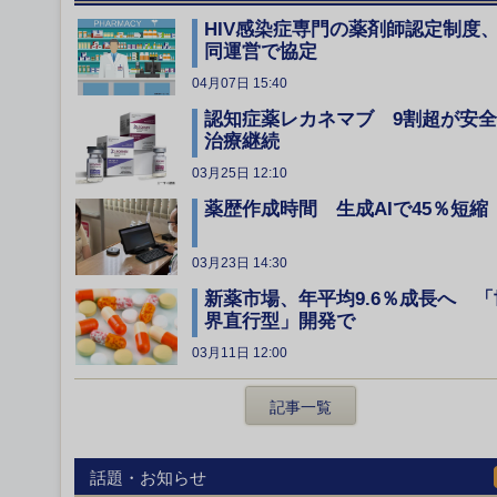
HIV感染症専門の薬剤師認定制度
同運営で協定
04月07日 15:40
認知症薬レカネマブ 9割超が安
治療継続
03月25日 12:10
薬歴作成時間 生成AIで45％短縮
03月23日 14:30
新薬市場、年平均9.6％成長へ 「
界直行型」開発で
03月11日 12:00
記事一覧
話題・お知らせ