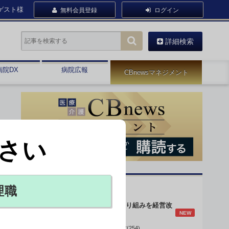
ゲスト様
無料会員登録
ログイン
詳細検索
病院DX
病院広報
CBnewsマネジメント
さい
オピニオン・人気連載
理職
身体的拘束最小化の取り組みを経営改
NEW
善に
データで読み解く病院経営(254)