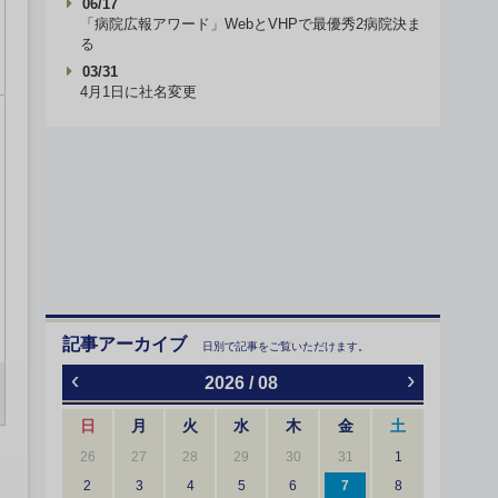
06/17
「病院広報アワード」WebとVHPで最優秀2病院決ま
る
03/31
4月1日に社名変更
記事アーカイブ
日別で記事をご覧いただけます。
‹
›
2026 / 08
日
月
火
水
木
金
土
26
27
28
29
30
31
1
2
3
4
5
6
7
8