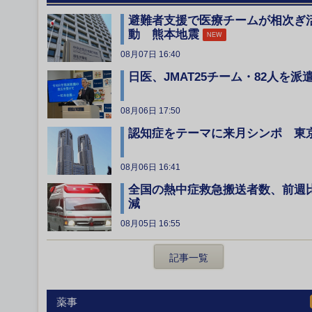
避難者支援で医療チームが相次ぎ
動 熊本地震
NEW
08月07日 16:40
日医、JMAT25チーム・82人を派
08月06日 17:50
認知症をテーマに来月シンポ 東
08月06日 16:41
全国の熱中症救急搬送者数、前週
減
08月05日 16:55
記事一覧
薬事