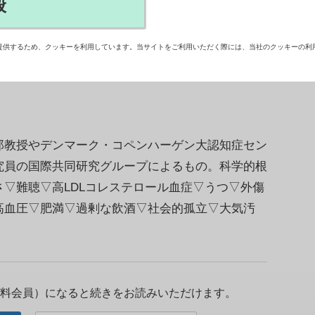
般
のリスク因子をなくすことで国内の認知症の約4割
果を公表した。2024年に施行された認知症基本
提供するため、クッキーを利用しています。当サイトをご利用いただく際には、当社のクッキーの利
けた科学的根拠として活用されることが期待される
教授やデンマーク・コペンハーゲン大認知症セン
究員の国際共同研究グループによるもの。科学的根
▽難聴▽高LDLコレステロール血症▽うつ▽外傷
高血圧▽肥満▽過剰な飲酒▽社会的孤立▽大気汚
料会員）になると続きをお読みいただけます。