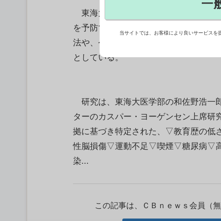
一
東海大は、難聴や運動不足など計14
を予防できる可能性があるとする研究結
当サイトでは、お客様により良いサービスを
法や、今後の認知症施策の具体化に向
としている。
研究は、東海大医学部の和佐野浩一郎
ターのカスパー・ヨーゲンセン上席研
拠に基づき特定された、▽教育歴の低さ
性脳損傷▽運動不足▽喫煙▽糖尿病▽
染...
この記事は、ＣＢｎｅｗｓ会員（無