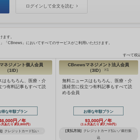
ログインして全文を読む
けます。
ント」「CBnews」においてすべてのサービスがご利用いただけます。
すべて税
wsマネジメント個人会員
CBnewsマネジメント法人会員
（1ID）
（3ID）
※1
スはもちろん、医療・介
無料ニュースはもちろん、医療・介
立つ有料記事もすべて読
護経営に役立つ有料記事もすべて読
める会員
お得な年額プラン
お得な年額プラン
46,000円／年
93,000円／年
ヵ月あたり 約3,800円）
（1ヵ月あたり 約7,700円）
[支払方法]
クレジットカード払い／銀行振
]
クレジットカード払い
込