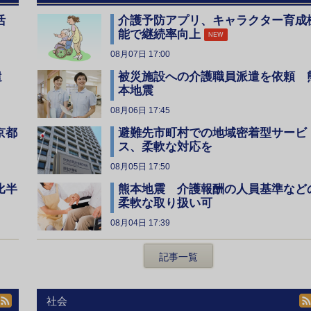
活
介護予防アプリ、キャラクター育成
能で継続率向上
NEW
08月07日 17:00
遣
被災施設への介護職員派遣を依頼 
本地震
08月06日 17:45
京都
避難先市町村での地域密着型サービ
ス、柔軟な対応を
08月05日 17:50
比半
熊本地震 介護報酬の人員基準など
柔軟な取り扱い可
08月04日 17:39
記事一覧
社会