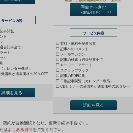
手続きへ進む
（開始月無料）
※2
サービス内容
記事閲覧
サービス内容
ント
ン
有料・無料全記事閲覧
過去記事全て）
記事へのコメント
ラート
メールマガジン
ック
記事の検索（過去記事全て）
印刷
キーワードアラート
（カレンダー機能）
スクラップブック
の受講料が通常価格の20％OFF
記事のPDF印刷
日別記事閲覧（カレンダー機能）
CBセミナーの受講料が通常価格の20％OFF
詳細を見る
詳細を見る
ンは、契約が自動継続となり、更新手続き不要です。
たは
よくある質問
をご覧ください。