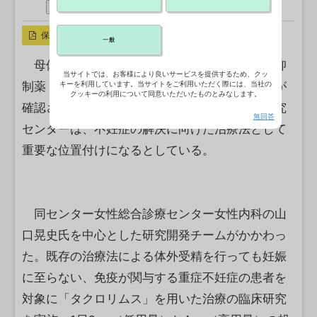
シェアする
X ポスト
リンクをコピー
保存
一般
母体免疫が関与する重症不妊症の患者に免疫抑
当サイトでは、お客様により良いサービスを提供するため、クッ
制薬「タクロリムス」を投与する研究で有効性が
キーを利用しています。当サイトをご利用いただく際には、当社の
クッキーの利用について同意いただいたものとみなします。
確認された。研究に取り組んだ国立成育医療研究
無回答
センターは、不妊症の解決に向けた治療法として
重要な位置付けになるとしている。
同センター女性総合診療センター女性内科の山
口晃史氏を中心とした研究開発チームがかかわっ
た。既存の治療法による体外受精を行っても妊娠
に至らない、免疫が関与する重症不妊症の患者を
対象に「タクロリムス」を用いた治療の臨床研究