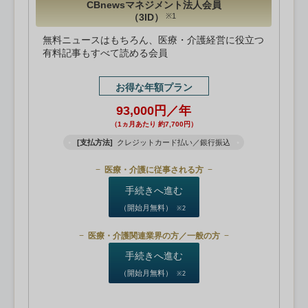
CBnewsマネジメント法人会員
（3ID）
※1
無料ニュースはもちろん、医療・介護経営に役立つ
有料記事もすべて読める会員
お得な年額プラン
93,000円／年
（1ヵ月あたり 約7,700円）
[支払方法]
クレジットカード払い／銀行振込
医療・介護に従事される方
手続きへ進む
（開始月無料）
※2
医療・介護関連業界の方／一般の方
手続きへ進む
（開始月無料）
※2