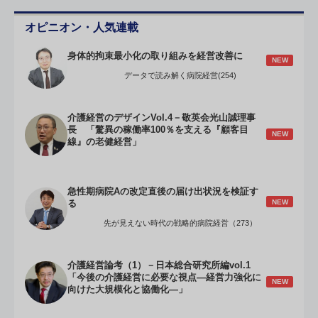
オピニオン・人気連載
身体的拘束最小化の取り組みを経営改善に
NEW
データで読み解く病院経営(254)
介護経営のデザインVol.4－敬英会光山誠理事
長 「驚異の稼働率100％を支える『顧客目
NEW
線』の老健経営」
急性期病院Aの改定直後の届け出状況を検証す
NEW
る
先が見えない時代の戦略的病院経営（273）
介護経営論考（1）－日本総合研究所編vol.1
「今後の介護経営に必要な視点―経営力強化に
NEW
向けた大規模化と協働化―」