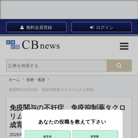
無料会員登録
ログイン
ホーム
医療・看護
免疫関与の不妊症 免疫抑制薬タクロリムスが有効
免疫関与の不妊症 免疫抑制薬タクロ
リムスが有効
あなたの役職を教えて下さい
成育医療センター
2026年05月20日 17:51
経営者
管理職