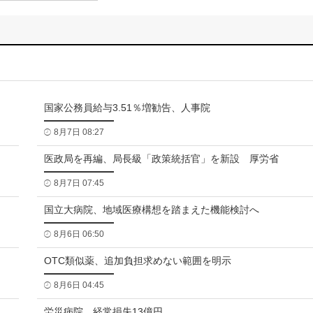
国家公務員給与3.51％増勧告、人事院
8月7日 08:27
医政局を再編、局長級「政策統括官」を新設 厚労省
8月7日 07:45
国立大病院、地域医療構想を踏まえた機能検討へ
8月6日 06:50
OTC類似薬、追加負担求めない範囲を明示
8月6日 04:45
労災病院、経常損失13億円