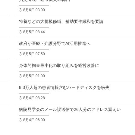
8月6日 03:00
特養などの大規模修繕、補助要件緩和を要請
8月5日 08:44
政府が医療・介護分野でAI活用推進へ
8月5日 07:50
身体的拘束最小化の取り組みを経営改善に
8月5日 01:00
8.3万人超の患者情報含むハードディスクを紛失
8月4日 08:28
病院見学会のメール誤送信で26人分のアドレス漏えい
8月4日 06:00