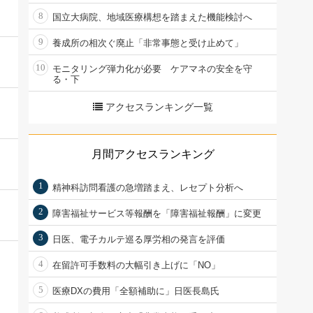
8
国立大病院、地域医療構想を踏まえた機能検討へ
9
養成所の相次ぐ廃止「非常事態と受け止めて」
10
モニタリング弾力化が必要 ケアマネの安全を守
る・下
アクセスランキング一覧
月間アクセスランキング
1
精神科訪問看護の急増踏まえ、レセプト分析へ
2
障害福祉サービス等報酬を「障害福祉報酬」に変更
3
日医、電子カルテ巡る厚労相の発言を評価
4
在留許可手数料の大幅引き上げに「NO」
5
医療DXの費用「全額補助に」日医長島氏