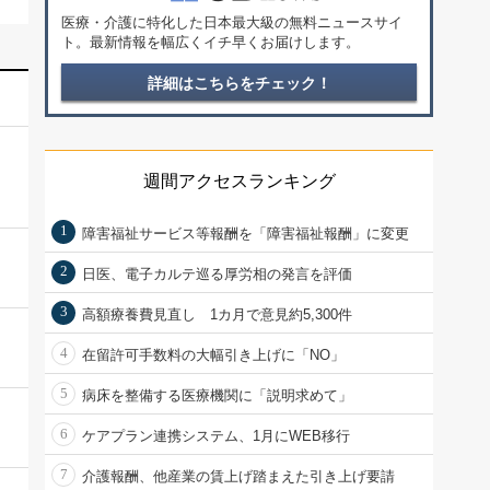
医療・介護に特化した日本最大級の無料ニュースサイ
ト。最新情報を幅広くイチ早くお届けします。
詳細はこちらをチェック！
週間アクセスランキング
1
障害福祉サービス等報酬を「障害福祉報酬」に変更
2
日医、電子カルテ巡る厚労相の発言を評価
3
高額療養費見直し 1カ月で意見約5,300件
4
在留許可手数料の大幅引き上げに「NO」
5
病床を整備する医療機関に「説明求めて」
6
ケアプラン連携システム、1月にWEB移行
7
介護報酬、他産業の賃上げ踏まえた引き上げ要請