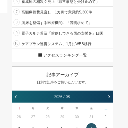
6
養成所の相次ぐ廃止「非常事態と受け止めて」
7
高額療養費見直し 1カ月で意見約5,300件
8
病床を整備する医療機関に「説明求めて」
9
電子カルテ普及「前倒しできる国の支援を」日医
10
ケアプラン連携システム、1月にWEB移行
アクセスランキング一覧
記事アーカイブ
日別で記事をご覧いただけます。
‹
›
2026 / 08
日
月
火
水
木
金
土
26
27
28
29
30
31
1