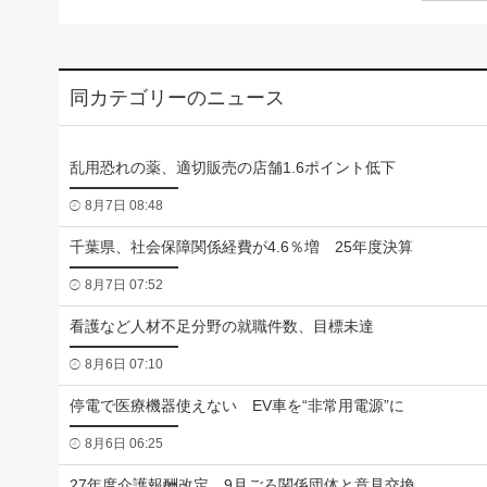
同カテゴリーのニュース
乱用恐れの薬、適切販売の店舗1.6ポイント低下
8月7日 08:48
千葉県、社会保障関係経費が4.6％増 25年度決算
8月7日 07:52
看護など人材不足分野の就職件数、目標未達
8月6日 07:10
停電で医療機器使えない EV車を“非常用電源”に
8月6日 06:25
27年度介護報酬改定 9月ごろ関係団体と意見交換