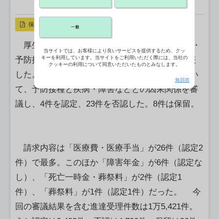
X ポスト
リンクをコピー
保存
一般
厚生労働省は、疾病・障害認定審査会 感染症・
当サイトでは、お客様により良いサービスを提供するため、クッ
キーを利用しています。当サイトをご利用いただく際には、当社の
予防接種審査分科会(18日開催)の審議結果を公表
クッキーの利用について同意いただいたものとみなします。
した。新型コロナワクチンを接種した35件につい
無回答
て、予防接種と疾病・障害などとの因果関係を審
議し、4件を認定、23件を否認した。8件は保留。
請求内容は「医療費・医療手当」が26件（認定2
件）で最多。このほか「障害年金」が6件（認定な
し）、「死亡一時金・葬祭料」が2件（認定1
件）、「葬祭料」が1件（認定1件）だった。 今
回の審議結果を含む進達受理件数は1万5,421件。