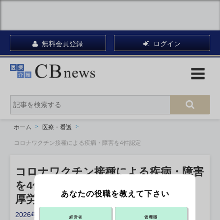
無料会員登録
ログイン
ホーム
医療・看護
コロナワクチン接種による疾病・障害を4件認定
コロナワクチン接種による疾病・障害
を4件認定
あなたの役職を教えて下さい
厚労省の予防接種審査分科会
2026年06月24日 15:02
経営者
管理職