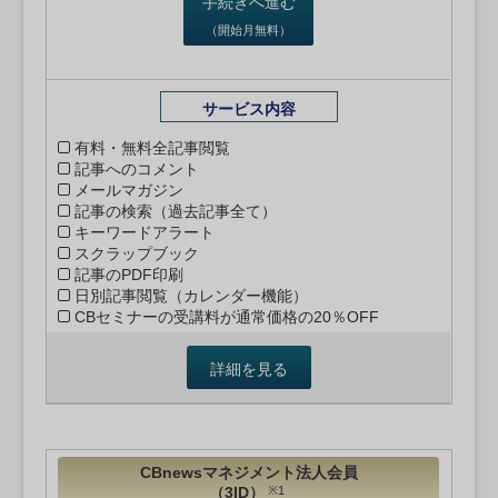
手続きへ進む
（開始月無料）
サービス内容
有料・無料全記事閲覧
記事へのコメント
メールマガジン
記事の検索（過去記事全て）
キーワードアラート
スクラップブック
記事のPDF印刷
日別記事閲覧（カレンダー機能）
CBセミナーの受講料が通常価格の20％OFF
詳細を見る
CBnewsマネジメント法人会員
（3ID）
※1