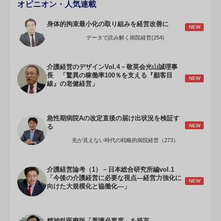
オピニオン・人気連載
身体的拘束最小化の取り組みを経営改善に
NEW
データで読み解く病院経営(254)
介護経営のデザインVol.4－敬英会光山誠理事
長 「驚異の稼働率100％を支える『顧客目
NEW
線』の老健経営」
急性期病院Aの改定直後の届け出状況を検証す
NEW
る
先が見えない時代の戦略的病院経営（273）
介護経営論考（1）－日本総合研究所編vol.1
「今後の介護経営に必要な視点―経営力強化に
NEW
向けた大規模化と協働化―」