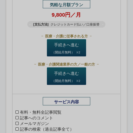
気軽な月額プラン
9,800円／月
[支払方法]
クレジットカード払い／口座振替
医療・介護に従事される方
手続きへ進む
（開始月無料）
※2
医療・介護関連業界の方／一般の方
手続きへ進む
（開始月無料）
※2
サービス内容
有料・無料全記事閲覧
記事へのコメント
メールマガジン
記事の検索（過去記事全て）