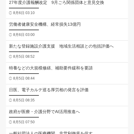
27年度介護報酬改定 9月ごろ関係団体と意見交換
8月6日 03:10
労働者健康安全機構、経常損失13億円
8月6日 03:00
新たな登録施設介護支援 地域生活相談との包括評価へ
8月5日 08:52
特養などの大規模修繕、補助要件緩和を要請
8月5日 08:44
日医、電子カルテ巡る厚労相の発言を評価
8月5日 08:35
政府が医療・介護分野でAI活用推進へ
8月5日 07:50
一般社団法人の医療機関、非営利徹底を促す