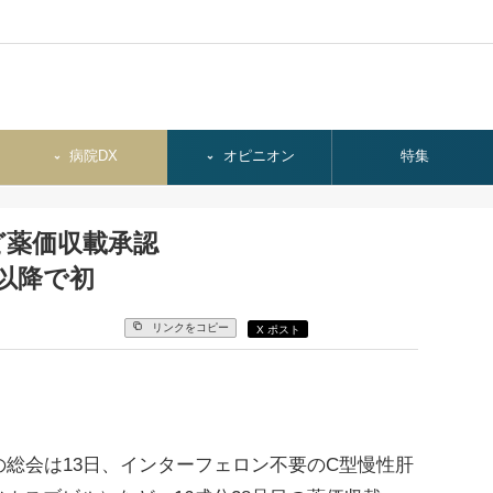
病院DX
オピニオン
特集
ど薬価収載承認
月以降で初
リンクをコピー
X ポスト
総会は13日、インターフェロン不要のC型慢性肝