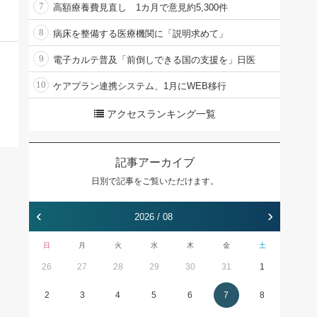
7
高額療養費見直し 1カ月で意見約5,300件
8
病床を整備する医療機関に「説明求めて」
9
電子カルテ普及「前倒しできる国の支援を」日医
10
ケアプラン連携システム、1月にWEB移行
アクセスランキング一覧
記事アーカイブ
日別で記事をご覧いただけます。
‹
›
2026 / 08
日
月
火
水
木
金
土
26
27
28
29
30
31
1
2
3
4
5
6
7
8