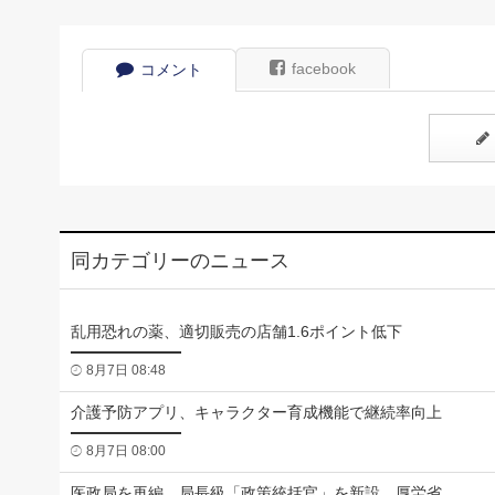
facebook
コメント
同カテゴリーのニュース
乱用恐れの薬、適切販売の店舗1.6ポイント低下
8月7日 08:48
介護予防アプリ、キャラクター育成機能で継続率向上
8月7日 08:00
医政局を再編、局長級「政策統括官」を新設 厚労省