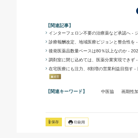
【関連記事】
インターフェロン不要の治療薬など承認へ - ジェ
診療報酬改定、地域医療ビジョンと整合性を - 矢
後発医薬品数量ベースは80％以上なのか - 2025
調剤室に閉じ込めては、医薬分業実現できず - か
在宅医療にも注力、8割増の営業利益目指す - 日
経営
【関連キーワード】
中医協
画期性
保存
印刷用