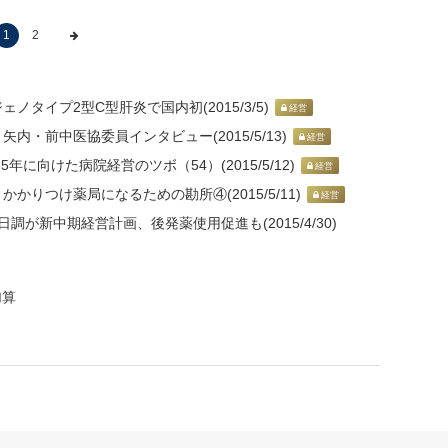
1
2
ノタイプ2型C型肝炎で国内初(2015/3/5)
経営
内・前中医協委員インタビュー(2015/5/13)
経営
年に向けた病院経営のツボ（54）(2015/5/12)
経営
かりつけ薬局になるための勘所④(2015/5/11)
経営
調が新中期経営計画、後発薬使用促進も(2015/4/30)
加算