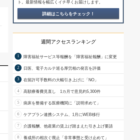
ト。最新情報を幅広くイチ早くお届けします。
詳細はこちらをチェック！
週間アクセスランキング
1
障害福祉サービス等報酬を「障害福祉報酬」に変更
2
日医、電子カルテ巡る厚労相の発言を評価
3
在留許可手数料の大幅引き上げに「NO」
4
高額療養費見直し 1カ月で意見約5,300件
5
病床を整備する医療機関に「説明求めて」
6
ケアプラン連携システム、1月にWEB移行
7
介護報酬、他産業の賃上げ踏まえた引き上げ要請
8
養成所の相次ぐ廃止「非常事態と受け止めて」