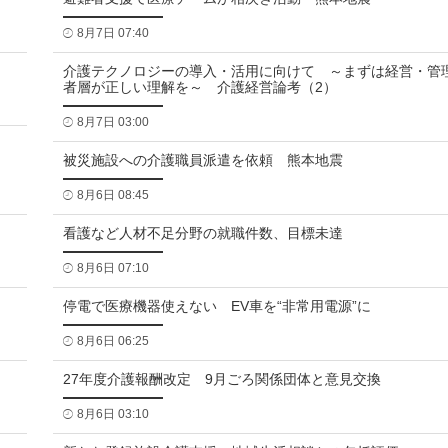
8月7日 07:40
介護テクノロジーの導入・活用に向けて ～まずは経営・管
者層が正しい理解を～ 介護経営論考（2）
8月7日 03:00
被災施設への介護職員派遣を依頼 熊本地震
8月6日 08:45
看護など人材不足分野の就職件数、目標未達
8月6日 07:10
停電で医療機器使えない EV車を“非常用電源”に
8月6日 06:25
27年度介護報酬改定 9月ごろ関係団体と意見交換
8月6日 03:10