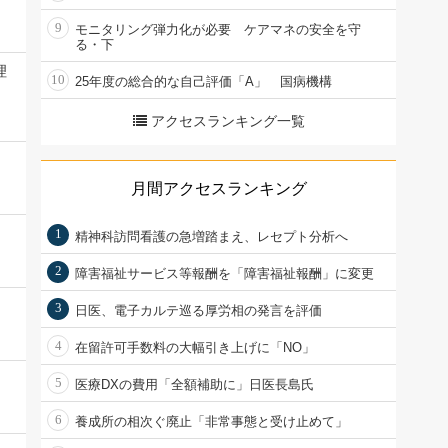
9
モニタリング弾力化が必要 ケアマネの安全を守
る・下
理
10
25年度の総合的な自己評価「A」 国病機構
アクセスランキング一覧
月間アクセスランキング
1
精神科訪問看護の急増踏まえ、レセプト分析へ
2
障害福祉サービス等報酬を「障害福祉報酬」に変更
3
日医、電子カルテ巡る厚労相の発言を評価
4
在留許可手数料の大幅引き上げに「NO」
5
医療DXの費用「全額補助に」日医長島氏
6
養成所の相次ぐ廃止「非常事態と受け止めて」