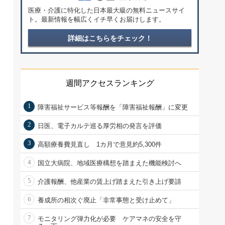
医療・介護に特化した日本最大級の無料ニュースサイ
ト。最新情報を幅広くイチ早くお届けします。
詳細はこちらをチェック！
週間アクセスランキング
1
障害福祉サービス等報酬を「障害福祉報酬」に変更
2
日医、電子カルテ巡る厚労相の発言を評価
3
高額療養費見直し 1カ月で意見約5,300件
4
国立大病院、地域医療構想を踏まえた機能検討へ
5
介護報酬、他産業の賃上げ踏まえた引き上げ要請
6
養成所の相次ぐ廃止「非常事態と受け止めて」
7
モニタリング弾力化が必要 ケアマネの安全を守