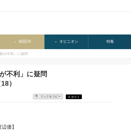
病院DX
オピニオン
特集
I群が不利」に疑問
群が不利」に疑問
18）
リンクをコピー
X ポスト
渡辺優】