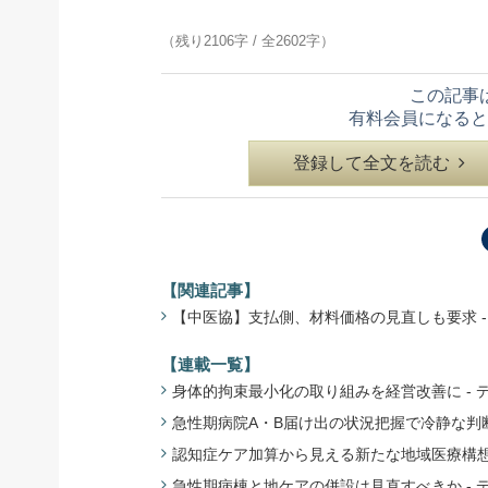
（残り2106字 / 全2602字）
この記事
有料会員になると
登録して全文を読む
【関連記事】
【中医協】支払側、材料価格の見直しも要求 - 診
【連載一覧】
身体的拘束最小化の取り組みを経営改善に - 
急性期病院A・B届け出の状況把握で冷静な判断
認知症ケア加算から見える新たな地域医療構想の
急性期病棟と地ケアの併設は見直すべきか - 