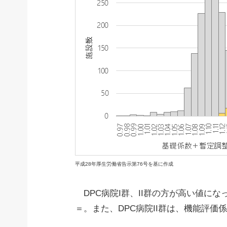
平成28年厚生労働省告示第76号を基に作成
DPC病院I群、II群の方が高い値に
＝。また、DPC病院II群は、機能評価