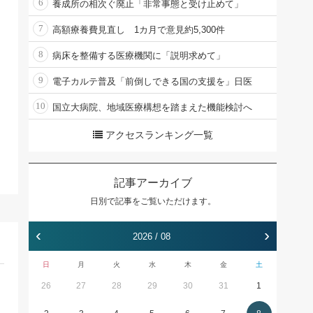
6
養成所の相次ぐ廃止「非常事態と受け止めて」
7
高額療養費見直し 1カ月で意見約5,300件
8
病床を整備する医療機関に「説明求めて」
9
電子カルテ普及「前倒しできる国の支援を」日医
10
国立大病院、地域医療構想を踏まえた機能検討へ
アクセスランキング一覧
記事アーカイブ
日別で記事をご覧いただけます。
‹
›
2026 / 08
日
月
火
水
木
金
土
26
27
28
29
30
31
1