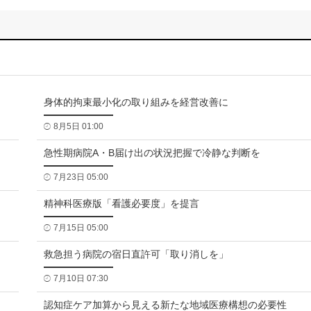
身体的拘束最小化の取り組みを経営改善に
8月5日 01:00
急性期病院A・B届け出の状況把握で冷静な判断を
7月23日 05:00
精神科医療版「看護必要度」を提言
7月15日 05:00
救急担う病院の宿日直許可「取り消しを」
7月10日 07:30
認知症ケア加算から見える新たな地域医療構想の必要性