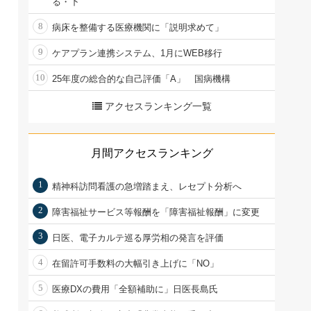
る・下
8
病床を整備する医療機関に「説明求めて」
9
ケアプラン連携システム、1月にWEB移行
10
25年度の総合的な自己評価「A」 国病機構
アクセスランキング一覧
月間アクセスランキング
1
精神科訪問看護の急増踏まえ、レセプト分析へ
2
障害福祉サービス等報酬を「障害福祉報酬」に変更
3
日医、電子カルテ巡る厚労相の発言を評価
4
在留許可手数料の大幅引き上げに「NO」
5
医療DXの費用「全額補助に」日医長島氏