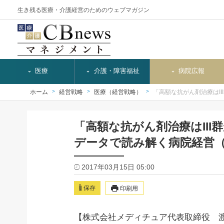
生き残る医療・介護経営のためのウェブマガジン
医療
介護・障害福祉
病院広報
ホーム
経営戦略
医療（経営戦略）
「高額な抗がん剤治療はII
「高額な抗がん剤治療はIII
データで読み解く病院経営（
2017年03月15日 05:00
保存
印刷用
【株式会社メディチュア代表取締役 