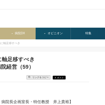
病院DX
オピニオン
特集
価に軸足移すべき
に軸足移すべき
院経営（59）
リンクをコピー
X ポスト
・病院長企画室長・特任教授 井上貴裕】