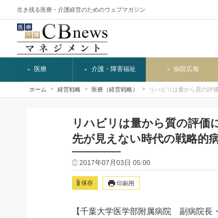
生き残る医療・介護経営のためのウェブマガジン
医療
介護・障害福祉
病院広報
ホーム
経営戦略
医療（経営戦略）
リハビリは量から質の評
リハビリは量から質の評価
先が見えない時代の戦略的病
2017年07月03日 05:00
保存
印刷用
【千葉大学医学部附属病院 副病院長