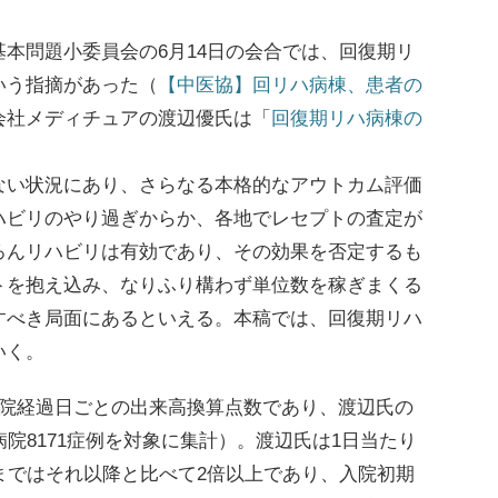
本問題小委員会の6月14日の会合では、回復期リ
いう指摘があった（
【中医協】回リハ病棟、患者の
会社メディチュアの渡辺優氏は「
回復期リハ病棟の
。
い状況にあり、さらなる本格的なアウトカム評価
ハビリのやり過ぎからか、各地でレセプトの査定が
ろんリハビリは有効であり、その効果を否定するも
トを抱え込み、なりふり構わず単位数を稼ぎまくる
すべき局面にあるといえる。本稿では、回復期リハ
いく。
院経過日ごとの出来高換算点数であり、渡辺氏の
院8171症例を対象に集計）。渡辺氏は1日当たり
まではそれ以降と比べて2倍以上であり、入院初期