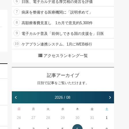
6
日医、電子カルテ巡る厚労相の発言を評価
7
病床を整備する医療機関に「説明求めて」
8
高額療養費見直し 1カ月で意見約5,300件
9
電子カルテ普及「前倒しできる国の支援を」日医
10
ケアプラン連携システム、1月にWEB移行
アクセスランキング一覧
記事アーカイブ
日別で記事をご覧いただけます。
‹
›
2026 / 08
日
月
火
水
木
金
土
26
27
28
29
30
31
1