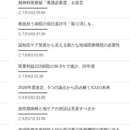
精神科医療版「看護必要度」を提言
7月15日 05:00
救急担う病院の宿日直許可「取り消しを」
7月10日 07:30
認知症ケア加算から見える新たな地域医療構想の必要性
7月8日 01:00
医業利益222病院の36.9％で減少、25年度
7月6日 01:30
2026年度改定、5つの論点から読み解くICUの未来
6月23日 01:00
急性期病棟と地ケアの併設は見直すべきか
6月17日 01:00
地域医療支援病院と紹介受診重点医療機関の実態に迫る