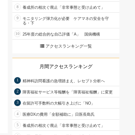
8
養成所の相次ぐ廃止「非常事態と受け止めて」
9
モニタリング弾力化が必要 ケアマネの安全を守
る・下
10
25年度の総合的な自己評価「A」 国病機構
アクセスランキング一覧
月間アクセスランキング
1
精神科訪問看護の急増踏まえ、レセプト分析へ
2
障害福祉サービス等報酬を「障害福祉報酬」に変更
3
在留許可手数料の大幅引き上げに「NO」
4
医療DXの費用「全額補助に」日医長島氏
5
養成所の相次ぐ廃止「非常事態と受け止めて」