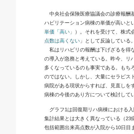
中央社会保険医療協議会の診療報酬基
ハビリテーション病棟の単価が高いと
単価「高い」
）。それを受けて、株式
点数は高くない
」として反論している
私はリハビリの報酬は下げざるを得な
の導入が急務と考えている。昨今、リ
多くなっているのも事実である。もち
のではない。しかし、大量にセラピス
病院がある現状からすれば、見直しを
病棟の今後のあり方について検討して
グラフ1は回復期リハ病棟における入
集計結果とは大きく異なっている（23病
包括範囲出来高点数が入院から10日目