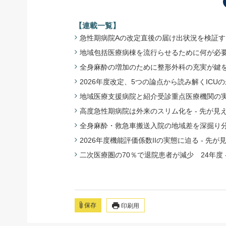
【連載一覧】
急性期病院Aの改定直後の届け出状況を検証する
地域包括医療病棟を流行らせるために何が必要か
全身麻酔の増加のために整形外科の充実が鍵を握
2026年度改定、5つの論点から読み解くICU
地域医療支援病院と紹介受診重点医療機関の実態
高度急性期病院は外来のスリム化を - 先が見
全身麻酔・救急車搬送入院の地域差を深掘り分析
2026年度機能評価係数IIの実態に迫る - 先
二次医療圏の70％で退院患者が減少 24年度 
保存
印刷用