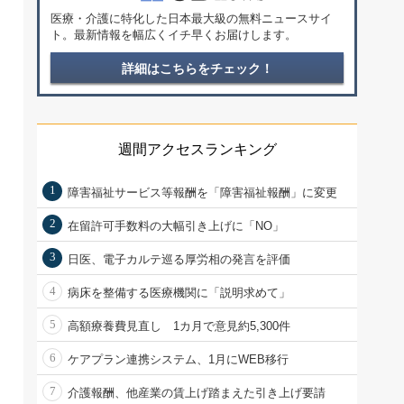
医療・介護に特化した日本最大級の無料ニュースサイ
ト。最新情報を幅広くイチ早くお届けします。
詳細はこちらをチェック！
週間アクセスランキング
1
障害福祉サービス等報酬を「障害福祉報酬」に変更
2
在留許可手数料の大幅引き上げに「NO」
3
日医、電子カルテ巡る厚労相の発言を評価
4
病床を整備する医療機関に「説明求めて」
5
高額療養費見直し 1カ月で意見約5,300件
6
ケアプラン連携システム、1月にWEB移行
7
介護報酬、他産業の賃上げ踏まえた引き上げ要請