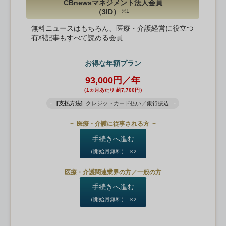
CBnewsマネジメント法人会員
（3ID）
※1
無料ニュースはもちろん、医療・介護経営に役立つ
有料記事もすべて読める会員
お得な年額プラン
93,000円／年
（1ヵ月あたり 約7,700円）
[支払方法]
クレジットカード払い／銀行振込
医療・介護に従事される方
手続きへ進む
（開始月無料）
※2
医療・介護関連業界の方／一般の方
手続きへ進む
（開始月無料）
※2