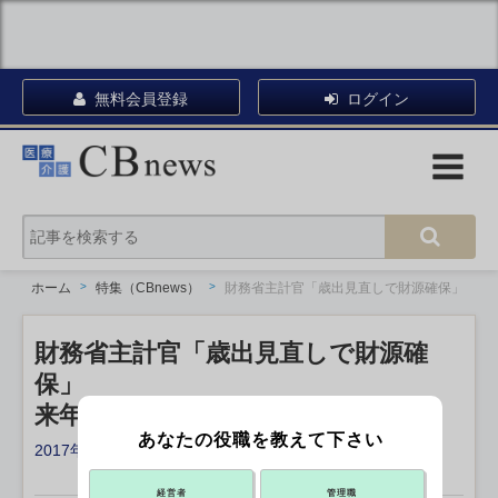
無料会員登録
ログイン
ホーム
特集（CBnews）
財務省主計官「歳出見直しで財源確保」
財務省主計官「歳出見直しで財源確
保」
来年度予算編成、2つの課題
あなたの役職を教えて下さい
2017年09月12日 05:00
X ポスト
リンクをコピー
経営者
管理職