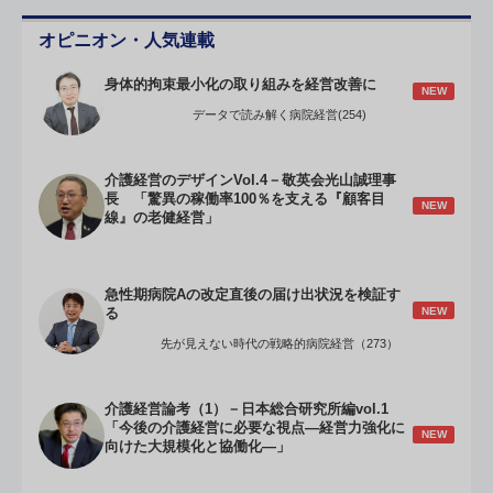
オピニオン・人気連載
身体的拘束最小化の取り組みを経営改善に
NEW
データで読み解く病院経営(254)
介護経営のデザインVol.4－敬英会光山誠理事
長 「驚異の稼働率100％を支える『顧客目
NEW
線』の老健経営」
急性期病院Aの改定直後の届け出状況を検証す
NEW
る
先が見えない時代の戦略的病院経営（273）
介護経営論考（1）－日本総合研究所編vol.1
「今後の介護経営に必要な視点―経営力強化に
NEW
向けた大規模化と協働化―」