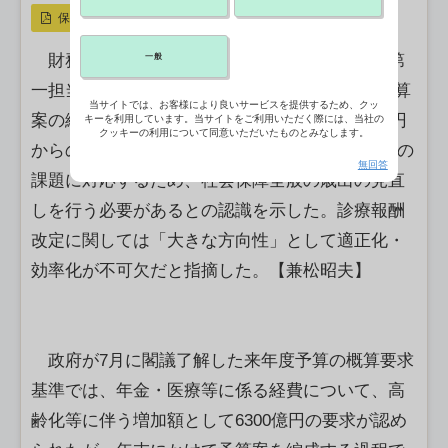
保存
財務省主計局の阿久澤孝主計官（厚生労働省第
一般
一担当）はCBニュースの取材に応じ、来年度予算
当サイトでは、お客様により良いサービスを提供するため、クッ
案の編成では、社会保障関係費の自然増6300億円
キーを利用しています。当サイトをご利用いただく際には、当社の
クッキーの利用について同意いただいたものとみなします。
からの削減と保育の受け皿拡大の財源確保の2つの
無回答
課題に対応するため、社会保障全般の歳出の見直
しを行う必要があるとの認識を示した。診療報酬
改定に関しては「大きな方向性」として適正化・
効率化が不可欠だと指摘した。【兼松昭夫】
政府が7月に閣議了解した来年度予算の概算要求
基準では、年金・医療等に係る経費について、高
齢化等に伴う増加額として6300億円の要求が認め