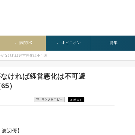
病院DX
オピニオン
特集
決がなければ経営悪化は不可避
がなければ経営悪化は不可避
65）
リンクをコピー
X ポスト
 渡辺優】