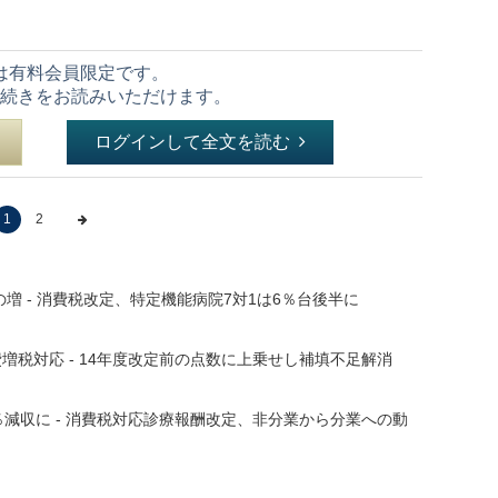
は有料会員限定です。
続きをお読みいただけます。
ログインして全文を読む
1
2
増 - 消費税改定、特定機能病院7対1は6％台後半に
費増税対応 - 14年度改定前の点数に上乗せし補填不足解消
％減収に - 消費税対応診療報酬改定、非分業から分業への動