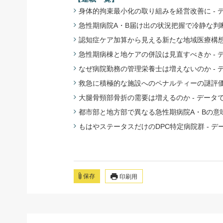
身体的拘束最小化の取り組みを経営改善に - 
急性期病院A・B届け出の状況把握で冷静な判断
認知症ケア加算から見える新たな地域医療構想の
急性期病棟と地ケアの併設は見直すべきか - 
なぜ病院勤務の管理栄養士は増えないのか - 
救急に積極的な施設へのペナルティーの謎評価 
大腿骨頸部骨折の需要は増えるのか - データ
都市部と地方部で異なる急性期病院A・Bの意味
もはやステータスだけのDPC特定病院群 - デ
保存
印刷用