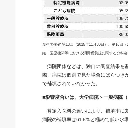
厚生労働省 第13回（2015年11月30日）、第16
織・医療機関等における消費税負担に関する分科会
病院団体などは、独自の調査結果を基
際、病院は個別で見た場合にばらつき
で補填されていなかった。
■影響度合いは、大学病院＞一般病院
算定入院料の違いにより、補填率に差
病院の補填率は61.8％と極めて低い水