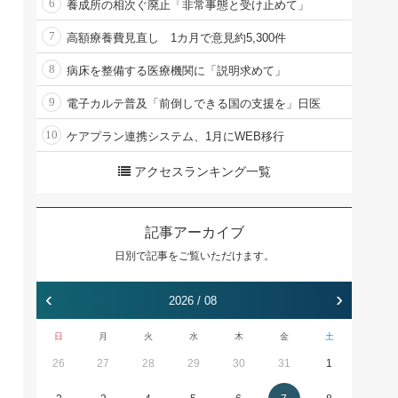
6
養成所の相次ぐ廃止「非常事態と受け止めて」
7
高額療養費見直し 1カ月で意見約5,300件
8
病床を整備する医療機関に「説明求めて」
9
電子カルテ普及「前倒しできる国の支援を」日医
10
ケアプラン連携システム、1月にWEB移行
アクセスランキング一覧
記事アーカイブ
日別で記事をご覧いただけます。
‹
›
2026 / 08
日
月
火
水
木
金
土
26
27
28
29
30
31
1