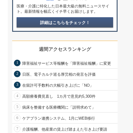
医療・介護に特化した日本最大級の無料ニュースサイ
ト。最新情報を幅広くイチ早くお届けします。
詳細はこちらをチェック！
週間アクセスランキング
1
障害福祉サービス等報酬を「障害福祉報酬」に変更
2
日医、電子カルテ巡る厚労相の発言を評価
3
在留許可手数料の大幅引き上げに「NO」
4
高額療養費見直し 1カ月で意見約5,300件
5
病床を整備する医療機関に「説明求めて」
6
ケアプラン連携システム、1月にWEB移行
7
介護報酬、他産業の賃上げ踏まえた引き上げ要請