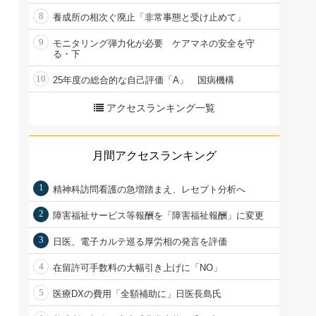
8
養成所の相次ぐ廃止「非常事態と受け止めて」
9
モニタリング弾力化が必要 ケアマネの安全を守
る・下
10
25年度の総合的な自己評価「A」 国病機構
アクセスランキング一覧
月間アクセスランキング
1
精神科訪問看護の急増踏まえ、レセプト分析へ
2
障害福祉サービス等報酬を「障害福祉報酬」に変更
3
日医、電子カルテ巡る厚労相の発言を評価
4
在留許可手数料の大幅引き上げに「NO」
5
医療DXの費用「全額補助に」日医長島氏