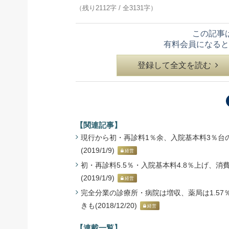
（残り2112字 / 全3131字）
この記事
有料会員になると
登録して全文を読む
【関連記事】
現行から初・再診料1％余、入院基本料3％台の
(2019/1/9)
経営
初・再診料5.5％・入院基本料4.8％上げ、消
(2019/1/9)
経営
完全分業の診療所・病院は増収、薬局は1.57
きも(2018/12/20)
経営
【連載一覧】