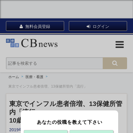
無料会員登録
ログイン
ホーム
医療・看護
東京でインフル患者倍増、13保健所管内「流行」
東京でインフル患者倍増、13保健所管
内「流行」
10歳未満が6割超、学級閉鎖が続出
あなたの役職を教えて下さい
2019年09月18日 19:20