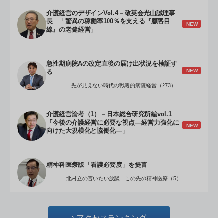
介護経営のデザインVol.4－敬英会光山誠理事
長 「驚異の稼働率100％を支える『顧客目
NEW
線』の老健経営」
急性期病院Aの改定直後の届け出状況を検証す
NEW
る
先が見えない時代の戦略的病院経営（273）
介護経営論考（1）－日本総合研究所編vol.1
「今後の介護経営に必要な視点―経営力強化に
NEW
向けた大規模化と協働化―」
精神科医療版「看護必要度」を提言
北村立の言いたい放談 この先の精神医療（5）
アクセスランキング