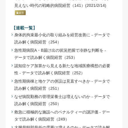
見えない時代の戦略的病院経営（141）(2021/2/14)
経営
【連載一覧】
身体的拘束最小化の取り組みを経営改善に - データで
読み解く病院経営（254）
急性期病院A・B届け出の状況把握で冷静な判断を -
データで読み解く病院経営（253）
認知症ケア加算から見える新たな地域医療構想の必要
性 - データで読み解く病院経営（252）
急性期病棟と地ケアの併設は見直すべきか - データで
読み解く病院経営（251）
なぜ病院勤務の管理栄養士は増えないのか - データで
読み解く病院経営（250）
救急に積極的な施設へのペナルティーの謎評価 - デー
タで読み解く病院経営（249）
大腿骨頸部骨折の需要は増えるのか - データで読み解