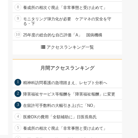
8
養成所の相次ぐ廃止「非常事態と受け止めて」
9
モニタリング弾力化が必要 ケアマネの安全を守
る・下
10
25年度の総合的な自己評価「A」 国病機構
アクセスランキング一覧
月間アクセスランキング
1
精神科訪問看護の急増踏まえ、レセプト分析へ
2
障害福祉サービス等報酬を「障害福祉報酬」に変更
3
在留許可手数料の大幅引き上げに「NO」
4
医療DXの費用「全額補助に」日医長島氏
5
養成所の相次ぐ廃止「非常事態と受け止めて」