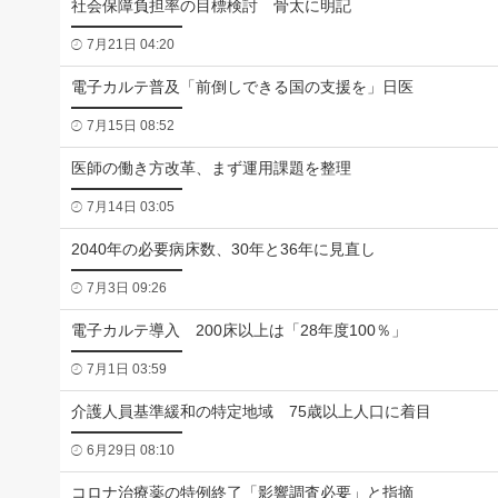
社会保障負担率の目標検討 骨太に明記
7月21日 04:20
電子カルテ普及「前倒しできる国の支援を」日医
7月15日 08:52
医師の働き方改革、まず運用課題を整理
7月14日 03:05
2040年の必要病床数、30年と36年に見直し
7月3日 09:26
電子カルテ導入 200床以上は「28年度100％」
7月1日 03:59
介護人員基準緩和の特定地域 75歳以上人口に着目
6月29日 08:10
コロナ治療薬の特例終了「影響調査必要」と指摘