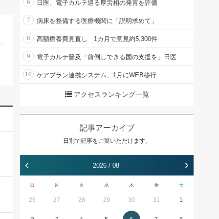
6
日医、電子カルテ巡る厚労相の発言を評価
7
病床を整備する医療機関に「説明求めて」
8
高額療養費見直し 1カ月で意見約5,300件
9
電子カルテ普及「前倒しできる国の支援を」日医
10
ケアプラン連携システム、1月にWEB移行
アクセスランキング一覧
記事アーカイブ
日別で記事をご覧いただけます。
‹
›
2026 / 08
日
月
火
水
木
金
土
26
27
28
29
30
31
1