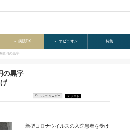
病院DX
オピニオン
特集
.6億円の黒字
円の黒字
上げ
リンクをコピー
X ポスト
新型コロナウイルスの入院患者を受け