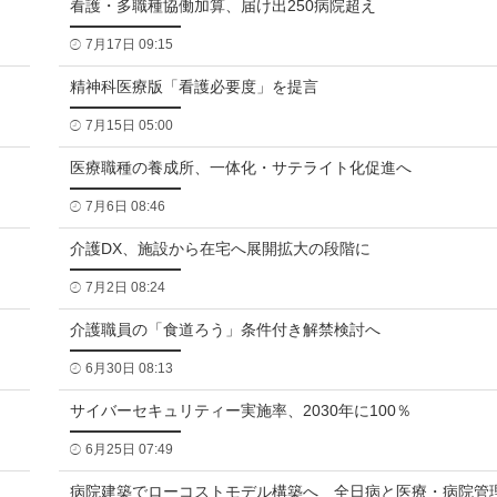
看護・多職種協働加算、届け出250病院超え
7月17日 09:15
精神科医療版「看護必要度」を提言
7月15日 05:00
医療職種の養成所、一体化・サテライト化促進へ
7月6日 08:46
介護DX、施設から在宅へ展開拡大の段階に
7月2日 08:24
介護職員の「食道ろう」条件付き解禁検討へ
6月30日 08:13
サイバーセキュリティー実施率、2030年に100％
6月25日 07:49
病院建築でローコストモデル構築へ 全日病と医療・病院管