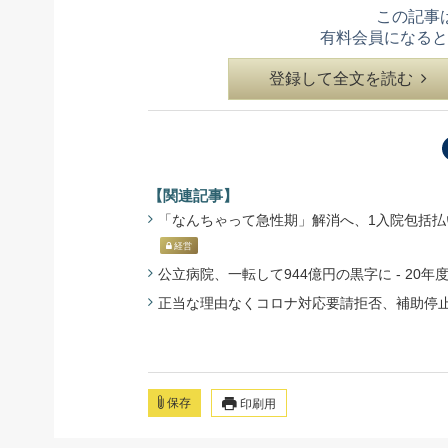
この記事
有料会員になると
登録して全文を読む
【関連記事】
「なんちゃって急性期」解消へ、1入院包括払いを -
経営
公立病院、一転して944億円の黒字に - 20年度決算
正当な理由なくコロナ対応要請拒否、補助停止の恐れ
保存
印刷用