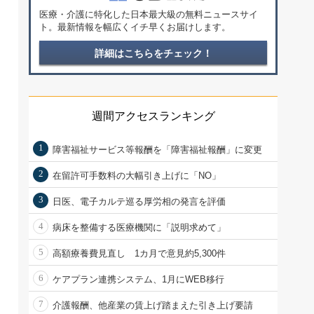
医療・介護に特化した日本最大級の無料ニュースサイ
ト。最新情報を幅広くイチ早くお届けします。
詳細はこちらをチェック！
週間アクセスランキング
1
障害福祉サービス等報酬を「障害福祉報酬」に変更
2
在留許可手数料の大幅引き上げに「NO」
3
日医、電子カルテ巡る厚労相の発言を評価
4
病床を整備する医療機関に「説明求めて」
5
高額療養費見直し 1カ月で意見約5,300件
6
ケアプラン連携システム、1月にWEB移行
7
介護報酬、他産業の賃上げ踏まえた引き上げ要請