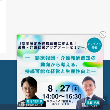
© ＣＢ Healthcare Co., Ltd.