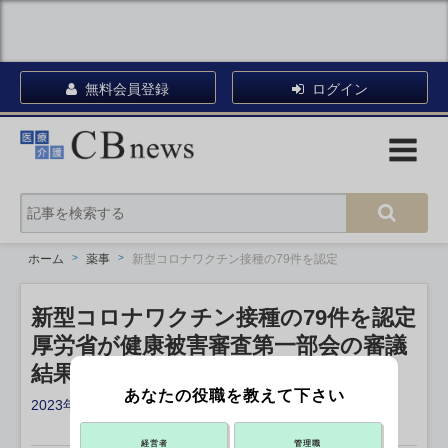
無料会員登録
ログイン
ホーム
薬事
新型コロナワクチン接種の79件を認定
新型コロナワクチン接種の79件を認定
厚労省が健康被害審査第一部会の審議
結果公表
あなたの役職を教えて下さい
2023年02月07日 12:45
X ポスト
リンクをコピー
経営者
管理職