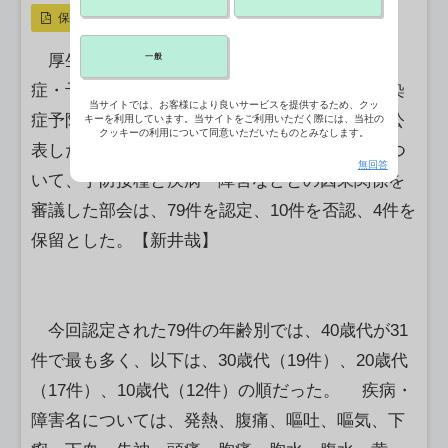
保存
厚生労働省は6日、疾病・障害認定審査会感染
一般
症・予防接種審査分科会新型コロナウイルス感染
当サイトでは、お客様により良いサービスを提供するため、クッ
症予防接種健康被害審査第一部会の審議結果を公
キーを利用しています。当サイトをご利用いただく際には、当社の
クッキーの利用について同意いただいたものとみなします。
表した。新型コロナワクチンを接種した93件につ
無回答
いて、予防接種と疾病・障害などとの因果関係を
審議した部会は、79件を認定、10件を否認、4件を
保留とした。【新井哉】
今回認定された79件の年齢別では、40歳代が31
件で最も多く、以下は、30歳代（19件）、20歳代
（17件）、10歳代（12件）の順だった。 疾病・
障害名については、発熱、腹痛、嘔吐、嘔気、下