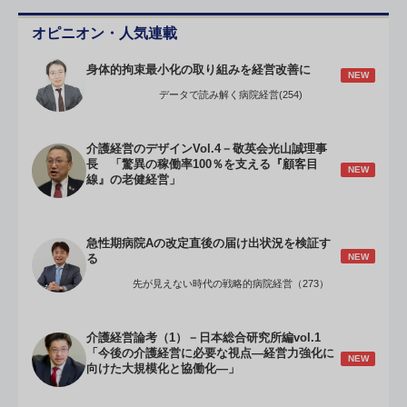
オピニオン・人気連載
身体的拘束最小化の取り組みを経営改善に
NEW
データで読み解く病院経営(254)
介護経営のデザインVol.4－敬英会光山誠理事
長 「驚異の稼働率100％を支える『顧客目
NEW
線』の老健経営」
急性期病院Aの改定直後の届け出状況を検証す
NEW
る
先が見えない時代の戦略的病院経営（273）
介護経営論考（1）－日本総合研究所編vol.1
「今後の介護経営に必要な視点―経営力強化に
NEW
向けた大規模化と協働化―」