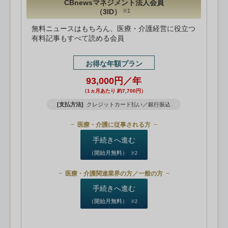
CBnewsマネジメント法人会員
（3ID）
※1
無料ニュースはもちろん、医療・介護経営に役立つ
有料記事もすべて読める会員
お得な年額プラン
93,000円／年
（1ヵ月あたり 約7,700円）
[支払方法]
クレジットカード払い／銀行振込
医療・介護に従事される方
手続きへ進む
（開始月無料）
※2
医療・介護関連業界の方／一般の方
手続きへ進む
（開始月無料）
※2