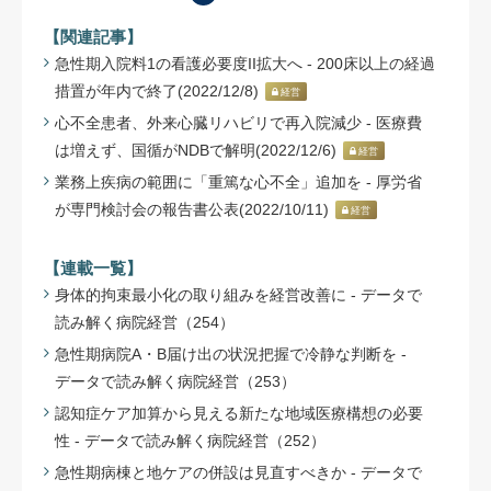
【関連記事】
急性期入院料1の看護必要度II拡大へ - 200床以上の経過
措置が年内で終了(2022/12/8)
経営
心不全患者、外来心臓リハビリで再入院減少 - 医療費
は増えず、国循がNDBで解明(2022/12/6)
経営
業務上疾病の範囲に「重篤な心不全」追加を - 厚労省
が専門検討会の報告書公表(2022/10/11)
経営
【連載一覧】
身体的拘束最小化の取り組みを経営改善に - データで
読み解く病院経営（254）
急性期病院A・B届け出の状況把握で冷静な判断を -
データで読み解く病院経営（253）
認知症ケア加算から見える新たな地域医療構想の必要
性 - データで読み解く病院経営（252）
急性期病棟と地ケアの併設は見直すべきか - データで