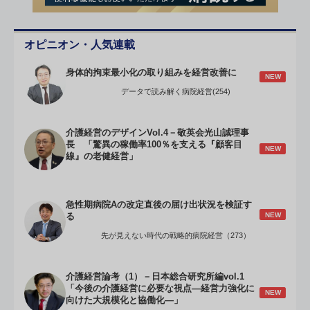
オピニオン・人気連載
身体的拘束最小化の取り組みを経営改善に
NEW
データで読み解く病院経営(254)
介護経営のデザインVol.4－敬英会光山誠理事
長 「驚異の稼働率100％を支える『顧客目
NEW
線』の老健経営」
急性期病院Aの改定直後の届け出状況を検証す
NEW
る
先が見えない時代の戦略的病院経営（273）
介護経営論考（1）－日本総合研究所編vol.1
「今後の介護経営に必要な視点―経営力強化に
NEW
向けた大規模化と協働化―」