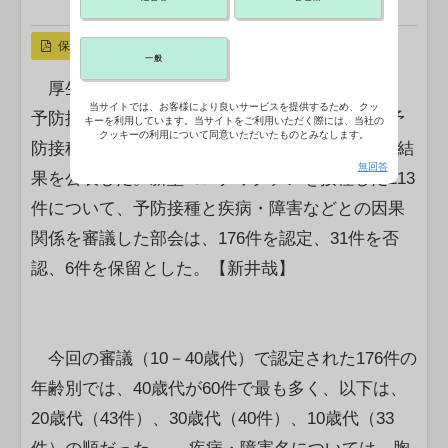
X ポスト
リンクをコピー
保存
一般
厚生労働省は、疾病・障害認定審査会感染症・
当サイトでは、お客様により良いサービスを提供するため、クッ
予防接種審査分科会新型コロナウイルス感染症予
キーを利用しています。当サイトをご利用いただく際には、当社の
クッキーの利用について同意いただいたものとみなします。
防接種健康被害審査第一部会（7日開催）の審議結
無回答
果を公表した。新型コロナワクチンを接種した213
件について、予防接種と疾病・障害などとの因果
関係を審議した部会は、176件を認定、31件を否
認、6件を保留とした。【新井哉】
今回の審議（10－40歳代）で認定された176件の
年齢別では、40歳代が60件で最も多く、以下は、
20歳代（43件）、30歳代（40件）、10歳代（33