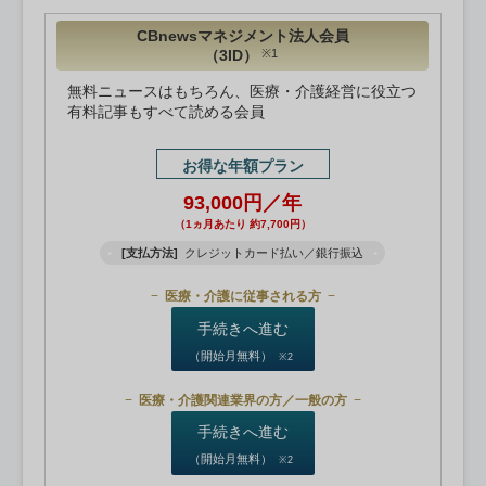
CBnewsマネジメント法人会員
（3ID）
※1
無料ニュースはもちろん、医療・介護経営に役立つ
有料記事もすべて読める会員
お得な年額プラン
93,000円／年
（1ヵ月あたり 約7,700円）
[支払方法]
クレジットカード払い／銀行振込
医療・介護に従事される方
手続きへ進む
（開始月無料）
※2
医療・介護関連業界の方／一般の方
手続きへ進む
（開始月無料）
※2