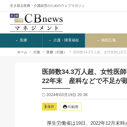
生き残る医療・介護経営のためのウェブマガジン
医療
介護・障害福祉
病院広報
ホーム
行政
医療（行政）
医師数34.3万人超、女性医師は8
医師数34.3万人超、女性医
22年末 産科などで不足が
2024年03月19日 20:38
保存
印刷用
厚生労働省は19日、2
022年12月末