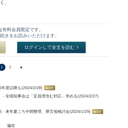
なく、
は有料会員限定です。
続きをお読みいただけます。
ログインして全文を読む
1
2
以降も(2024/2/28)
経営
 全国知事会は「定員増含む対応」求める(2024/2/27)
 来年夏ごろ中間整理、厚労省検討会(2024/1/29)
経営
計
偏在