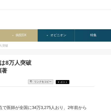
病院DX
オピニオン
特集
万人突破
師は8万人突破
顕著
リンクをコピー
X ポスト
時点で医師が全国に34万3,275人おり、2年前から