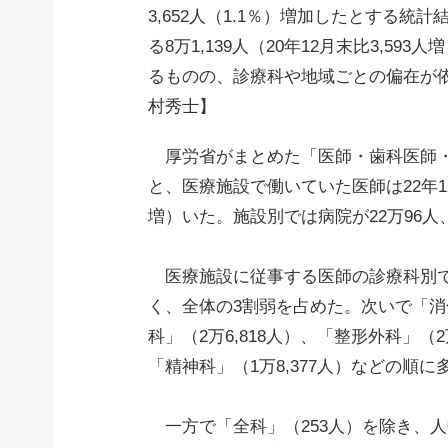
3,652人（1.1％）増加したとする統
る8万1,139人（20年12月末比3,5
るものの、診療科や地域ごとの偏在が
村秀士】
厚労省がまとめた「医師・歯科医師・
と、医療施設で働いていた医師は
22年
増）いた。施設別では病院が22万96人、
医療施設に従事する医師の診療科別では
く、全体の3割弱を占めた。次いで「消化
科」（2万6,818人）、「整形外科」（2
「精神科」（1万8,377人）などの順に
一方で「全科」（253人）を除き、人