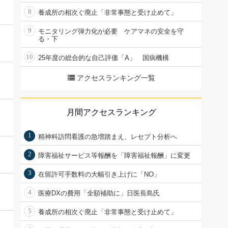
8
養成所の相次ぐ廃止「非常事態と受け止めて」
9
モニタリング弾力化が必要 ケアマネの安全を守
る・下
10
25年度の総合的な自己評価「A」 国病機構
アクセスランキング一覧
月間アクセスランキング
1
精神科訪問看護の急増踏まえ、レセプト分析へ
2
障害福祉サービス等報酬を「障害福祉報酬」に変更
3
在留許可手数料の大幅引き上げに「NO」
4
医療DXの費用「全額補助に」日医長島氏
5
養成所の相次ぐ廃止「非常事態と受け止めて」