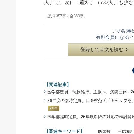
人）で、次に「産科」（732人）も少
（残り357字 / 全880字）
この記事
有料会員になると
登録して全文を読む
【関連記事】
医学部定員「現状維持」主張へ、病院団体 - 26年度
26年度の臨時定員、日医釜萢氏「キャップを」 -
経営
医学部臨時定員、26年度以降の対応で検討開始 -
【関連キーワード】
医師数
三師統