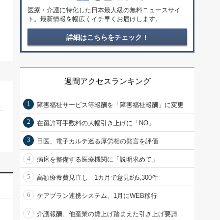
医療・介護に特化した日本最大級の無料ニュースサイ
ト。最新情報を幅広くイチ早くお届けします。
詳細はこちらをチェック！
週間アクセスランキング
1
障害福祉サービス等報酬を「障害福祉報酬」に変更
2
在留許可手数料の大幅引き上げに「NO」
3
日医、電子カルテ巡る厚労相の発言を評価
4
病床を整備する医療機関に「説明求めて」
5
高額療養費見直し 1カ月で意見約5,300件
6
ケアプラン連携システム、1月にWEB移行
7
介護報酬、他産業の賃上げ踏まえた引き上げ要請