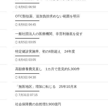
8月6日 06:50
OTC類似薬、追加負担求めない範囲を明示
8月6日 04:45
一般社団法人の医療機関、非営利徹底を促す
8月5日 03:05
特定健診実施率、初の6割超え 24年度
8月4日 03:05
高額療養費見直し 1カ月で意見約5,300件
8月3日 04:30
「無医地区」増加に転じる 25年10月末
7月31日 07:15
社会保障費の自然増3,900億円