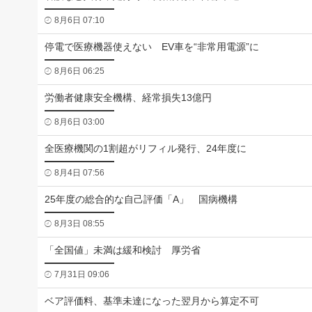
8月6日 07:10
停電で医療機器使えない EV車を“非常用電源”に
8月6日 06:25
労働者健康安全機構、経常損失13億円
8月6日 03:00
全医療機関の1割超がリフィル発行、24年度に
8月4日 07:56
25年度の総合的な自己評価「A」 国病機構
8月3日 08:55
「全国値」未満は緩和検討 厚労省
7月31日 09:06
ベア評価料、基準未達になった翌月から算定不可