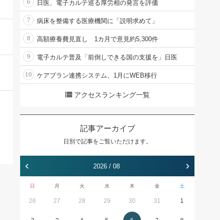
6
日医、電子カルテ巡る厚労相の発言を評価
7
病床を整備する医療機関に「説明求めて」
8
高額療養費見直し 1カ月で意見約5,300件
9
電子カルテ普及「前倒しできる国の支援を」日医
10
ケアプラン連携システム、1月にWEB移行
アクセスランキング一覧
記事アーカイブ
日別で記事をご覧いただけます。
‹
›
2026 / 08
日
月
火
水
木
金
土
26
27
28
29
30
31
1