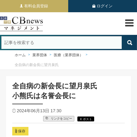
有料会員登録
ログイン
ホーム
業界団体
医療（業界団体）
全自病の新会長に望月泉氏
全自病の新会長に望月泉氏
小熊氏は名誉会長に
2024年06月13日 17:30
リンクをコピー
X ポスト
保存