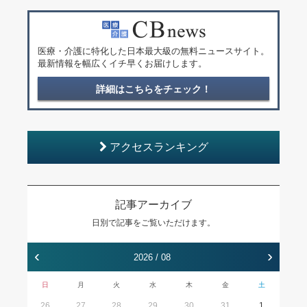
医療・介護に特化した日本最大級の無料ニュースサイト。
最新情報を幅広くイチ早くお届けします。
詳細はこちらをチェック！
アクセスランキング
記事アーカイブ
日別で記事をご覧いただけます。
‹
›
2026 / 08
日
月
火
水
木
金
土
26
27
28
29
30
31
1