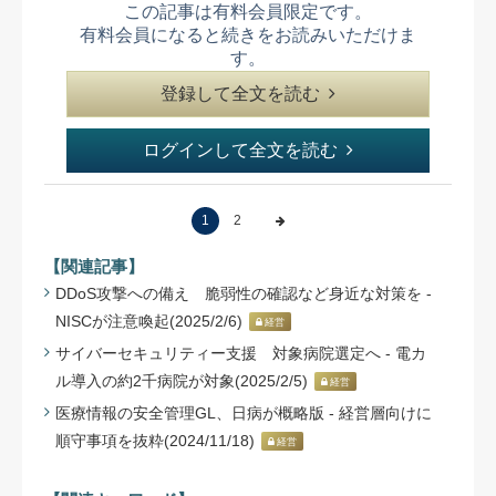
この記事は有料会員限定です。
有料会員になると続きをお読みいただけま
す。
登録して全文を読む
ログインして全文を読む
1
2
【関連記事】
DDoS攻撃への備え 脆弱性の確認など身近な対策を -
NISCが注意喚起(2025/2/6)
経営
サイバーセキュリティー支援 対象病院選定へ - 電カ
ル導入の約2千病院が対象(2025/2/5)
経営
医療情報の安全管理GL、日病が概略版 - 経営層向けに
順守事項を抜粋(2024/11/18)
経営