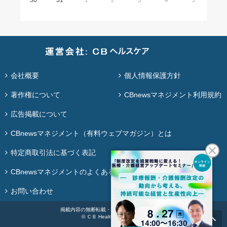
30
31
1
2
3
4
5
会社概要
個人情報保護方針
著作権について
CBnewsマネジメント利用規約
広告掲載について
CBnewsマネジメント（有料ウェブマガジン）とは
特定商取引法に基づく表記
CBnewsマネジメントのよくある質問
お問い合わせ
掲載内容の無断転載・再配布は固く禁じます。
© ＣＢ Healthcare Co., Ltd.