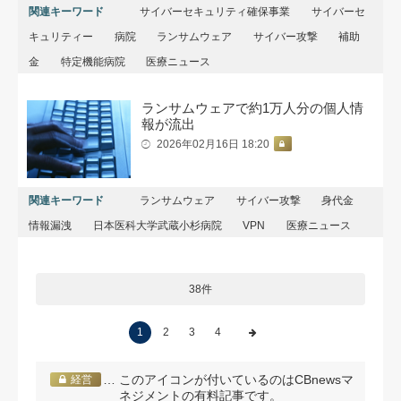
関連キーワード
サイバーセキュリティ確保事業
サイバーセ
キュリティー
病院
ランサムウェア
サイバー攻撃
補助
金
特定機能病院
医療ニュース
ランサムウェアで約1万人分の個人情
報が流出
2026年02月16日 18:20
関連キーワード
ランサムウェア
サイバー攻撃
身代金
情報漏洩
日本医科大学武蔵小杉病院
VPN
医療ニュース
38件
1
2
3
4
… このアイコンが付いているのはCBnewsマ
経営
ネジメントの有料記事です。