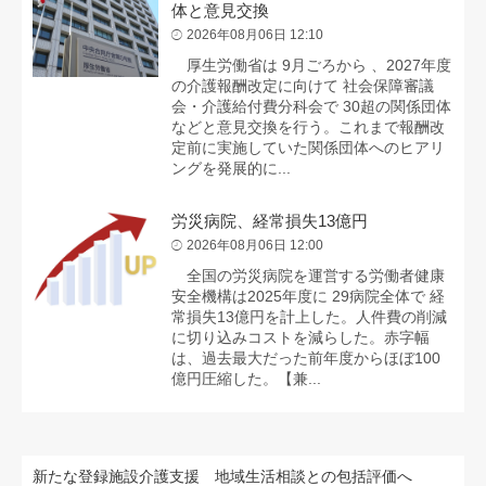
体と意見交換
2026年08月06日 12:10
厚生労働省は 9月ごろから 、2027年度
の介護報酬改定に向けて 社会保障審議
会・介護給付費分科会で 30超の関係団体
などと意見交換を行う。これまで報酬改
定前に実施していた関係団体へのヒアリ
ングを発展的に...
労災病院、経常損失13億円
2026年08月06日 12:00
全国の労災病院を運営する労働者健康
安全機構は2025年度に 29病院全体で 経
常損失13億円を計上した。人件費の削減
に切り込みコストを減らした。赤字幅
は、過去最大だった前年度からほぼ100
億円圧縮した。【兼...
新たな登録施設介護支援 地域生活相談との包括評価へ