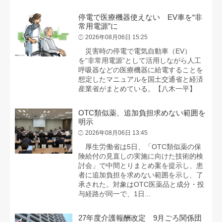
停電で医療機器使えない EV車を“非
常用電源”に
2026年08月06日 15:25
災害時の停電で電気自動車（EV）
を“非常用電源”として活用しながら人工
呼吸器などの医療機器に給電することを
想定したマニュアルを国土交通省と経済
産業省がまとめている。【八木一平】
OTC類似薬、追加負担求めない範囲を
明示
2026年08月06日 13:45
厚生労働省は5日、「OTC類似薬の保
険給付の見直しの実施に向けた技術的検
討会」で中間とりまとめ案を提示し、患
者に追加負担を求めない範囲を示し、了
承された。対象はOTC医薬品と成分・投
与経路が同一で、1日...
27年度介護報酬改定 9月ごろ関係団