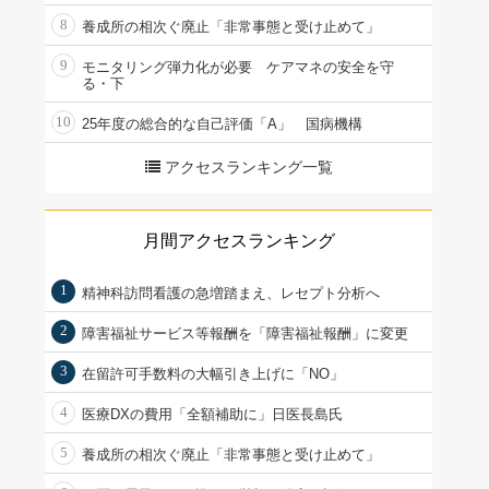
8
養成所の相次ぐ廃止「非常事態と受け止めて」
9
モニタリング弾力化が必要 ケアマネの安全を守
る・下
10
25年度の総合的な自己評価「A」 国病機構
アクセスランキング一覧
月間アクセスランキング
1
精神科訪問看護の急増踏まえ、レセプト分析へ
2
障害福祉サービス等報酬を「障害福祉報酬」に変更
3
在留許可手数料の大幅引き上げに「NO」
4
医療DXの費用「全額補助に」日医長島氏
5
養成所の相次ぐ廃止「非常事態と受け止めて」