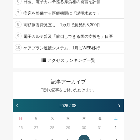
6
日医、電子カルテ巡る厚労相の発言を評価
7
病床を整備する医療機関に「説明求めて」
8
高額療養費見直し 1カ月で意見約5,300件
9
電子カルテ普及「前倒しできる国の支援を」日医
10
ケアプラン連携システム、1月にWEB移行
アクセスランキング一覧
記事アーカイブ
日別で記事をご覧いただけます。
‹
›
2026 / 08
日
月
火
水
木
金
土
26
27
28
29
30
31
1