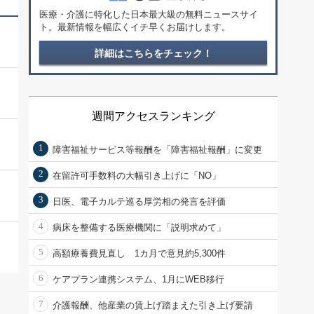
医療・介護に特化した日本最大級の無料ニュースサイ
ト。最新情報を幅広くイチ早くお届けします。
詳細はこちらをチェック！
週間アクセスランキング
1
障害福祉サービス等報酬を「障害福祉報酬」に変更
2
在留許可手数料の大幅引き上げに「NO」
3
日医、電子カルテ巡る厚労相の発言を評価
4
病床を整備する医療機関に「説明求めて」
5
高額療養費見直し 1カ月で意見約5,300件
6
ケアプラン連携システム、1月にWEB移行
7
介護報酬、他産業の賃上げ踏まえた引き上げ要請