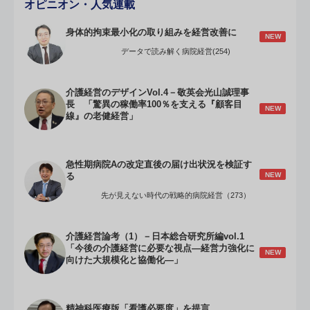
オピニオン・人気連載
身体的拘束最小化の取り組みを経営改善に
NEW
データで読み解く病院経営(254)
介護経営のデザインVol.4－敬英会光山誠理事
長 「驚異の稼働率100％を支える『顧客目
NEW
線』の老健経営」
急性期病院Aの改定直後の届け出状況を検証す
NEW
る
先が見えない時代の戦略的病院経営（273）
介護経営論考（1）－日本総合研究所編vol.1
「今後の介護経営に必要な視点―経営力強化に
NEW
向けた大規模化と協働化―」
精神科医療版「看護必要度」を提言