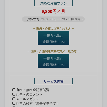
気軽な月額プラン
9,800円／月
[支払方法]
クレジットカード払い／口座振替
医療・介護に従事される方
手続きへ進む
（開始月無料）
※2
医療・介護関連業界の方／一般の方
手続きへ進む
（開始月無料）
※2
サービス内容
有料・無料全記事閲覧
記事へのコメント
メールマガジン
記事の検索（過去記事全て）