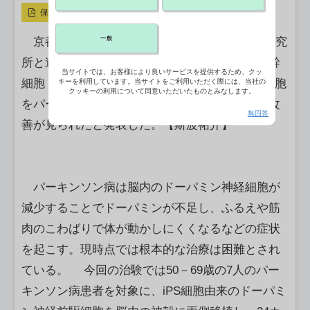
保存
一般
京都大医学部附属病院は17日、同大iPS細胞研究
所と連携して行った治験で、ヒトの人工多能性幹
当サイトでは、お客様により良いサービスを提供するため、クッ
細胞（iPS細胞）由来のドーパミン神経前駆動細胞
キーを利用しています。当サイトをご利用いただく際には、当社の
クッキーの利用について同意いただいたものとみなします。
をパーキンソン病患者の脳内に移植したところ改
無回答
善が見られたと発表した。【斯波祐介】
パーキンソン病は脳内のドーパミン神経細胞が
減少することでドーパミンが不足し、ふるえや筋
肉のこわばりで体が動かしにくくなるなどの症状
を起こす。現時点では根本的な治療は困難とされ
ている。 今回の治験では50－69歳の7人のパー
キンソン病患者を対象に、iPS細胞由来のドーパミ