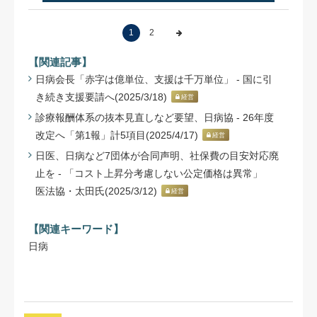
1
2
【関連記事】
日病会長「赤字は億単位、支援は千万単位」 - 国に引
き続き支援要請へ(2025/3/18)
経営
診療報酬体系の抜本見直しなど要望、日病協 - 26年度
改定へ「第1報」計5項目(2025/4/17)
経営
日医、日病など7団体が合同声明、社保費の目安対応廃
止を - 「コスト上昇分考慮しない公定価格は異常」
医法協・太田氏(2025/3/12)
経営
【関連キーワード】
日病