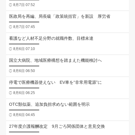
8月7日 07:52
医政局を再編、局長級「政策統括官」を新設 厚労省
8月7日 07:45
看護など人材不足分野の就職件数、目標未達
8月6日 07:10
国立大病院、地域医療構想を踏まえた機能検討へ
8月6日 06:50
停電で医療機器使えない EV車を“非常用電源”に
8月6日 06:25
OTC類似薬、追加負担求めない範囲を明示
8月6日 04:45
27年度介護報酬改定 9月ごろ関係団体と意見交換