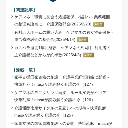
【関連記事】
ケアマネ「職責に見合う処遇確保」検討へ - 業務範囲
の整理も論点に 介護保険部会(2025/2/20)
経営
有料老人ホームの囲い込み、ケアマネの独立性確保を -
厚労省検討会の初会合(2025/4/14)
経営
カスハラ過去1年に経験 ケアマネの約4割 - 利用者の
主介護者などからが約半数(2025/4/8)
経営
【連載一覧】
家事支援国家資格の創設 介護事業経営戦略に影響 -
快筆乱麻！masaが読み解く介護の今（127）
ケアマネのモニタリング面接、ルール変更が不可欠 -
快筆乱麻！masaが読み解く介護の今（126）
介護報酬改定サイクルの見直しへの期待 - 快筆乱麻！
masaが読み解く介護の今（125）
家事支援の国家資格創設への疑問 - 快筆乱麻！masaが