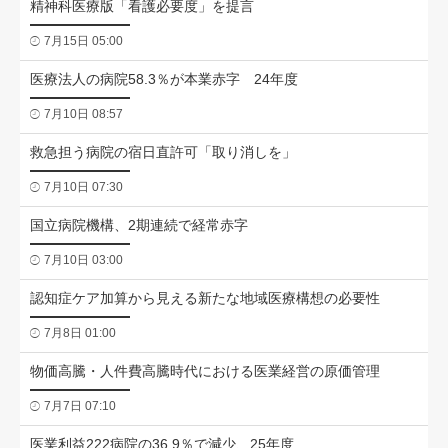
精神科医療版「看護必要度」を提言
7月15日 05:00
医療法人の病院58.3％が本業赤字 24年度
7月10日 08:57
救急担う病院の宿日直許可「取り消しを」
7月10日 07:30
国立病院機構、2期連続で経常赤字
7月10日 03:00
認知症ケア加算から見える新たな地域医療構想の必要性
7月8日 01:00
物価高騰・人件費高騰時代における医業経営の原価管理
7月7日 07:10
医業利益222病院の36.9％で減少、25年度