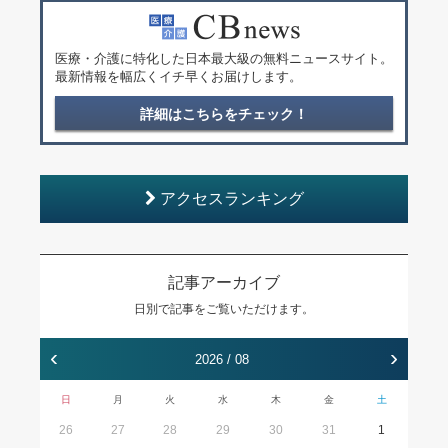
医療・介護に特化した日本最大級の無料ニュースサイト。
最新情報を幅広くイチ早くお届けします。
詳細はこちらをチェック！
アクセスランキング
記事アーカイブ
日別で記事をご覧いただけます。
‹
›
2026 / 08
日
月
火
水
木
金
土
26
27
28
29
30
31
1