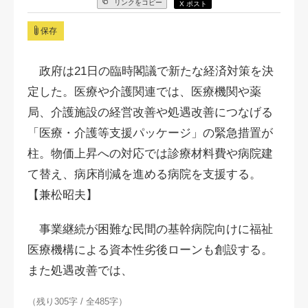
リンクをコピー
X ポスト
保存
政府は21日の臨時閣議で新たな経済対策を決
定した。医療や介護関連では、医療機関や薬
局、介護施設の経営改善や処遇改善につなげる
「医療・介護等支援パッケージ」の緊急措置が
柱。物価上昇への対応では診療材料費や病院建
て替え、病床削減を進める病院を支援する。
【兼松昭夫】
事業継続が困難な民間の基幹病院向けに福祉
医療機構による資本性劣後ローンも創設する。
また処遇改善では、
（残り305字 / 全485字）