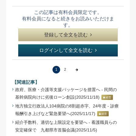
この記事は有料会員限定です。
有料会員になると続きをお読みいただけま
す。
登録して全文を読む
ログインして全文を読む
1
2
【関連記事】
政府、医療・介護等支援パッケージを措置へ - 民間の
基幹病院向けに劣後ローン創設(2025/11/18)
経営
地方独立行政法人104病院の8割超赤字、24年度 - 診療
報酬引き上げなど緊急要望へ(2025/11/17)
経営
紹介手数料、適切な上限設定を要望へ - 看護職員らの
安定確保で 九都県市首脳会議(2025/11/5)