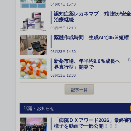
04月07日 15:40
認知症薬レカネマブ 9割超が安
治療継続
03月25日 12:10
薬歴作成時間 生成AIで45％短縮
03月23日 14:30
新薬市場、年平均9.6％成長へ 「
界直行型」開発で
03月11日 12:00
記事一覧
話題・お知らせ
「病院ＤＸアワード2026」最終審
様子を動画で一部公開！！！