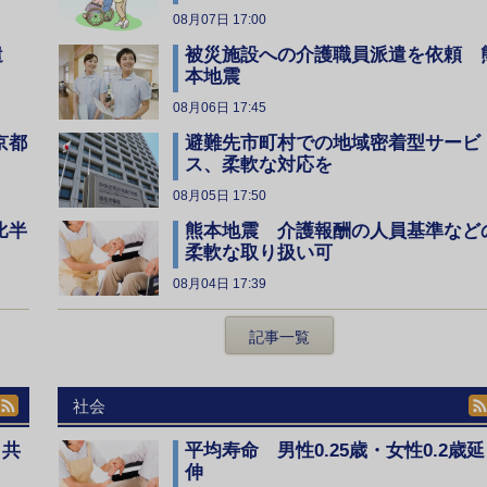
08月07日 17:00
遣
被災施設への介護職員派遣を依頼 
本地震
08月06日 17:45
京都
避難先市町村での地域密着型サービ
ス、柔軟な対応を
08月05日 17:50
比半
熊本地震 介護報酬の人員基準など
柔軟な取り扱い可
08月04日 17:39
記事一覧
社会
、共
平均寿命 男性0.25歳・女性0.2歳延
伸