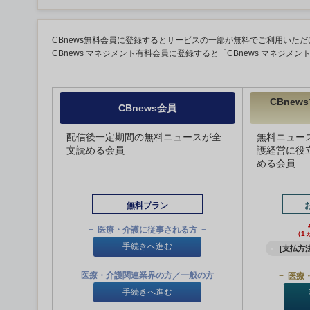
CBnews無料会員に登録するとサービスの一部が無料でご利用いただ
CBnews マネジメント有料会員に登録すると「CBnews マネジメ
CBne
CBnews会員
配信後一定期間の無料ニュースが全
無料ニュー
文読める会員
護経営に役
める会員
無料プラン
医療・介護に従事される方
（1
手続きへ進む
[支払方法
医療・介護関連業界の方／一般の方
医療
手続きへ進む