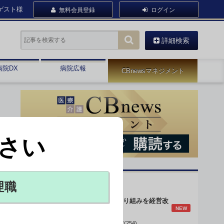
ゲスト様
無料会員登録
ログイン
詳細検索
病院DX
病院広報
CBnewsマネジメント
さい
オピニオン・人気連載
理職
身体的拘束最小化の取り組みを経営改
NEW
善に
データで読み解く病院経営(254)