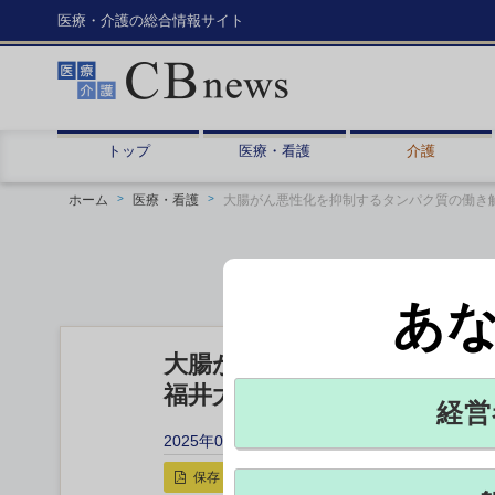
医療・介護の総合情報サイト
トップ
医療・看護
介護
ホーム
医療・看護
大腸がん悪性化を抑制するタンパク質の働き
あ
大腸がん悪性化を抑制するタ
福井大の研究チーム
経営
2025年06月16日 12:01
保存
印刷用