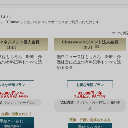
けます。
ント」「CBnews」においてすべてのサービスがご利用いただけます。
すべて税
wsマネジメント個人会員
CBnewsマネジメント法人会員
（1ID）
（3ID）
※1
スはもちろん、医療・介
無料ニュースはもちろん、医療・介
立つ有料記事もすべて読
護経営に役立つ有料記事もすべて読
める会員
お得な年額プラン
お得な年額プラン
46,000円／年
93,000円／年
ヵ月あたり 約3,800円）
（1ヵ月あたり 約7,700円）
[支払方法]
クレジットカード払い／銀行振
]
クレジットカード払い
込
・介護に従事される方
医療・介護に従事される方
手続きへ進む
（開始月無料）
手続きへ進む