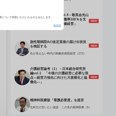
介護経営のデザインVol.4－敬英会光山
用について同意いただいたものとみなします。
誠理事長 「驚異の稼働率100％を支
NEW
える『顧客目線』の老健経営」
無回答
急性期病院Aの改定直後の届け出状況
NEW
を検証する
先が見えない時代の戦略的病院経営（273）
介護経営論考（1）－日本総合研究所
編vol.1 「今後の介護経営に必要な視
NEW
点―経営力強化に向けた大規模化と協
働化―」
精神科医療版「看護必要度」を提言
北村立の言いたい放談 この先の精神医療（5）