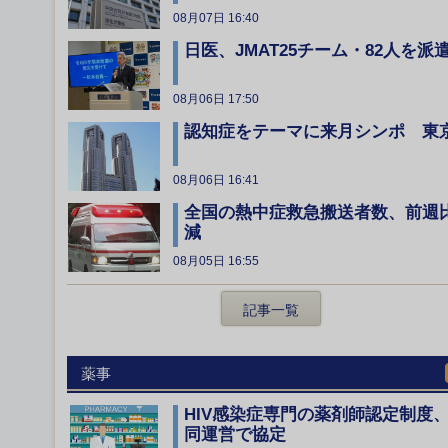
08月07日 16:40
日医、JMAT25チーム・82人を派
08月06日 17:50
認知症をテーマに来月シンポ 東
08月06日 16:41
全国の熱中症救急搬送者数、前週
減
08月05日 16:55
記事一覧
薬事
HIV感染症専門の薬剤師認定制度
同運営で協定