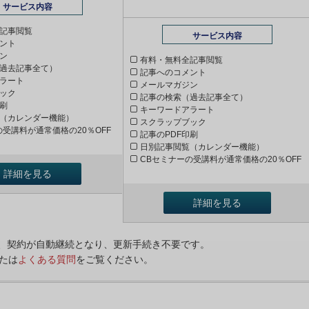
サービス内容
記事閲覧
サービス内容
ント
ン
有料・無料全記事閲覧
過去記事全て）
記事へのコメント
ラート
メールマガジン
ック
記事の検索（過去記事全て）
印刷
キーワードアラート
（カレンダー機能）
スクラップブック
の受講料が通常価格の20％OFF
記事のPDF印刷
日別記事閲覧（カレンダー機能）
CBセミナーの受講料が通常価格の20％OFF
詳細を見る
詳細を見る
ンは、契約が自動継続となり、更新手続き不要です。
たは
よくある質問
をご覧ください。