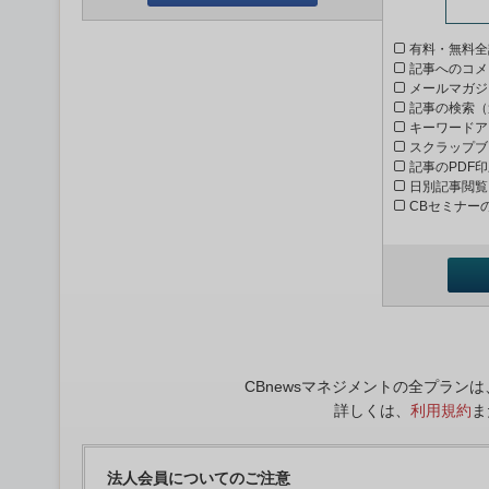
有料・無料全
記事へのコメ
メールマガジ
記事の検索（
キーワードア
スクラップブ
記事のPDF
日別記事閲覧
CBセミナー
CBnewsマネジメントの全プラ
詳しくは、
利用規約
ま
法人会員についてのご注意