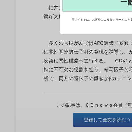
一
福井大の研究チームは、CDX1とCD
質が大腸がんの悪性化を抑制すること
当サイトでは、お客様により良いサービスを
多くの大腸がんではAPC遺伝子変異
細胞性関連遺伝子群の発現を誘導し、
次第に悪性腫瘍へ進行する。 CDX1
持に不可欠な役割を担う、転写因子と
析で、両方の遺伝子の働きがβカテニン..
この記事は、ＣＢｎｅｗｓ会員（無
登録して全文を読む