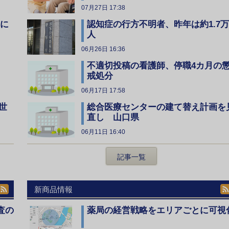
07月27日 17:38
全に
認知症の行方不明者、昨年は約1.7万
人
06月26日 16:36
不適切投稿の看護師、停職4カ月の
戒処分
06月17日 17:58
総合医療センターの建て替え計画を
世
直し 山口県
06月11日 16:40
記事一覧
新商品情報
査の
薬局の経営戦略をエリアごとに可視