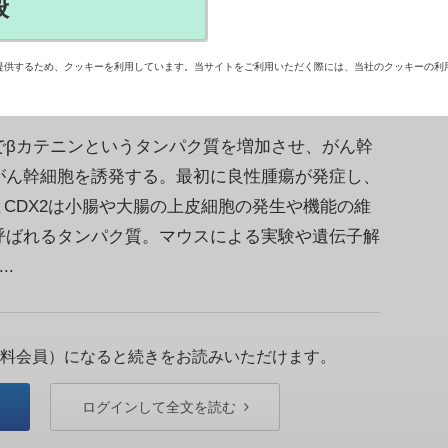
般
X2と呼ばれる、腸の発生や機能に重要なタンパク
を明らかにした。【斯波祐介】
提供するため、クッキーを利用しています。当サイトをご利用いただく際には、当社のクッキーの利
でβカテニンというタンパク質を増加させ、がん幹
がん幹細胞を誘発する。最初に良性腫瘍が発症し、
とCDX2は小腸や大腸の上皮細胞の発生や機能の維
呼ばれるタンパク質。マウスによる実験や遺伝子解
.
料会員）になると続きをお読みいただけます。
ログインして全文を読む