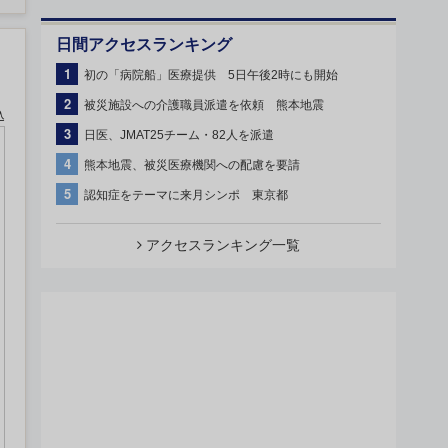
日間アクセスランキング
1
初の「病院船」医療提供 5日午後2時にも開始
2
被災施設への介護職員派遣を依頼 熊本地震
込
3
日医、JMAT25チーム・82人を派遣
4
熊本地震、被災医療機関への配慮を要請
5
認知症をテーマに来月シンポ 東京都
アクセスランキング一覧