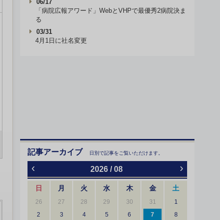
06/17
「病院広報アワード」WebとVHPで最優秀2病院決ま
る
03/31
4月1日に社名変更
記事アーカイブ
日別で記事をご覧いただけます。
‹
›
2026 / 08
日
月
火
水
木
金
土
26
27
28
29
30
31
1
2
3
4
5
6
7
8