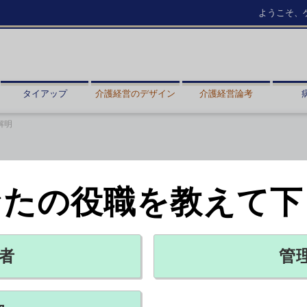
ようこそ、
タイアップ
介護経営のデザイン
介護経営論考
解明
なたの役職を教えて下
ンパク質の働き解明
者
管
X ポスト
リンクをコピー