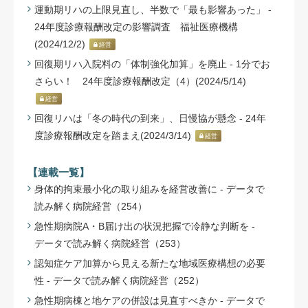
運動期リハの上限見直し、半数で「最も影響あった」 -
24年度診療報酬改定の影響調査 福祉医療機構
(2024/12/2)
経営
回復期リハ入院料の「体制強化加算」を廃止 - 1分でお
さらい！ 24年度診療報酬改定（4）(2024/5/14)
経営
回復リハは「冬の時代の到来」、日慢協が懸念 - 24年
度診療報酬改定を踏まえ(2024/3/14)
経営
【連載一覧】
身体的拘束最小化の取り組みを経営改善に - データで
読み解く病院経営（254）
急性期病院A・B届け出の状況把握で冷静な判断を -
データで読み解く病院経営（253）
認知症ケア加算から見える新たな地域医療構想の必要
性 - データで読み解く病院経営（252）
急性期病棟と地ケアの併設は見直すべきか - データで