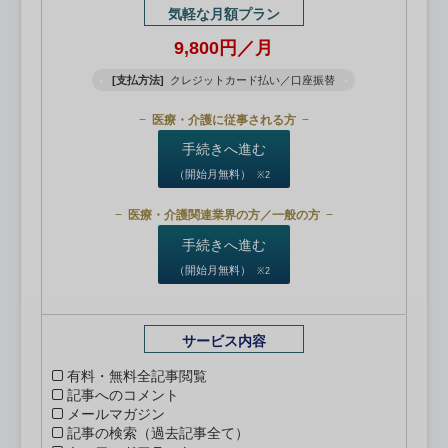
気軽な月額プラン
9,800円／月
[支払方法]
クレジットカード払い／口座振替
医療・介護に従事される方
手続きへ進む
（開始月無料）
※2
医療・介護関連業界の方／一般の方
手続きへ進む
（開始月無料）
※2
サービス内容
有料・無料全記事閲覧
記事へのコメント
メールマガジン
記事の検索（過去記事全て）