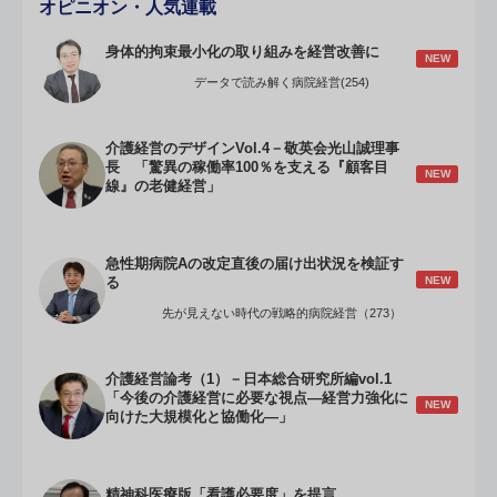
オピニオン・人気連載
身体的拘束最小化の取り組みを経営改善に
NEW
データで読み解く病院経営(254)
介護経営のデザインVol.4－敬英会光山誠理事
長 「驚異の稼働率100％を支える『顧客目
NEW
線』の老健経営」
急性期病院Aの改定直後の届け出状況を検証す
NEW
る
先が見えない時代の戦略的病院経営（273）
介護経営論考（1）－日本総合研究所編vol.1
「今後の介護経営に必要な視点―経営力強化に
NEW
向けた大規模化と協働化―」
精神科医療版「看護必要度」を提言