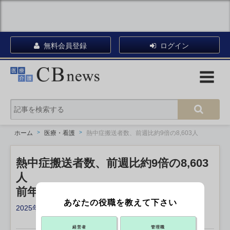
無料会員登録
ログイン
ホーム
医療・看護
熱中症搬送者数、前週比約9倍の8,603人
熱中症搬送者数、前週比約9倍の8,603
人
前年同期の約5倍 消防庁
あなたの役職を教えて下さい
2025年06月24日 19:40
X ポスト
リンクをコピー
経営者
管理職