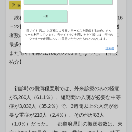
保存
一般
総務省消防庁が24日公表した熱中症の1週間（16
－22⽇）の救急搬送状況の速報値によると、搬送
当サイトでは、お客様により良いサービスを提供するため、クッ
者数は前週比790.6％増の8,603人となり、2025年
キーを利用しています。当サイトをご利用いただく際には、当社の
クッキーの利用について同意いただいたものとみなします。
最多だった1,171人（2－8日）を大きく上回った。
無回答
また前年同期の1,789人の4.8倍となった。【斯波
祐介】
初診時の傷病程度別では、外来診療のみの軽症
が5,260人（61.1％）、短期間の⼊院が必要な中等
症が3,032⼈（35.2％）で、3週間以上の⼊院が必
要な重症が210人（2.4％）、その他が83人
（1.0％）だった。 都道府県別の搬送者数は、東