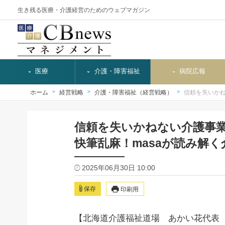
生き残る医療・介護経営のためのウェブマガジン
医療
介護・障害福祉
病院広報
ホーム
経営戦略
介護・障害福祉（経営戦略）
信頼を失いか
信頼を失いかねない介護事
快筆乱麻！masaが読み解く
2025年06月30日 10:00
保存
印刷用
【北海道介護福祉道場 あかい花代表