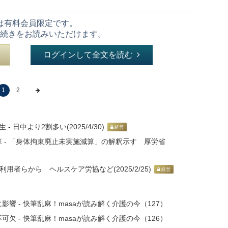
は有料会員限定です。
続きをお読みいただけます。
ログインして全文を読む
1
2
日中より2割多い(2025/4/30)
経営
 - 「身体拘束廃止未実施減算」の解釈示す 厚労省
用者らから ヘルスケア労協など(2025/2/25)
経営
響 - 快筆乱麻！masaが読み解く介護の今（127）
欠 - 快筆乱麻！masaが読み解く介護の今（126）