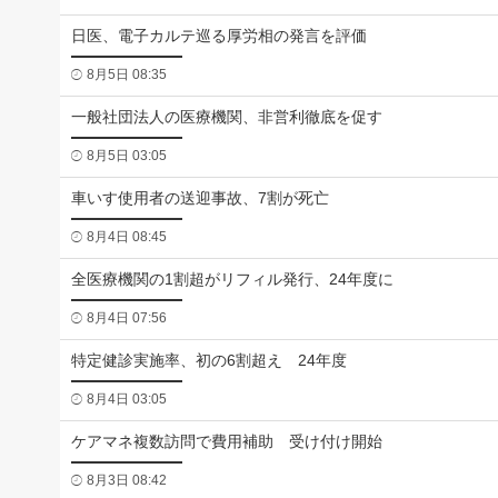
日医、電子カルテ巡る厚労相の発言を評価
8月5日 08:35
一般社団法人の医療機関、非営利徹底を促す
8月5日 03:05
車いす使用者の送迎事故、7割が死亡
8月4日 08:45
全医療機関の1割超がリフィル発行、24年度に
8月4日 07:56
特定健診実施率、初の6割超え 24年度
8月4日 03:05
ケアマネ複数訪問で費用補助 受け付け開始
8月3日 08:42