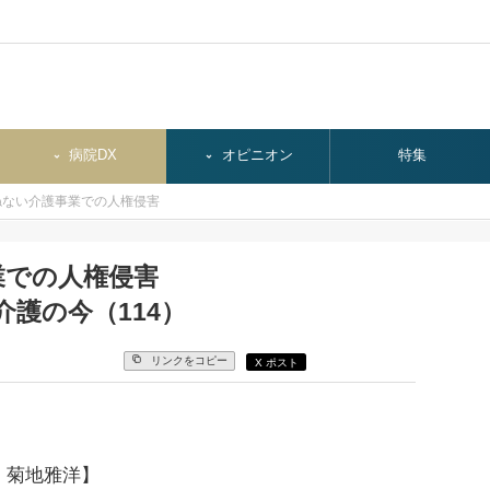
病院DX
オピニオン
特集
ねない介護事業での人権侵害
業での人権侵害
介護の今（114）
リンクをコピー
X ポスト
 菊地雅洋】