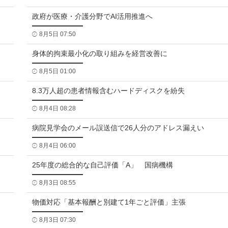
政府が医療・介護分野でAI活用推進へ
8月5日 07:50
身体的拘束最小化の取り組みを経営改善に
8月5日 01:00
8.3万人超の患者情報含むハードディスクを紛失
8月4日 08:28
病院見学会のメール誤送信で26人分のアドレス漏えい
8月4日 06:00
25年度の総合的な自己評価「A」 国病機構
8月3日 08:55
物価対応「基本報酬と別建て1年ごと評価」主張
8月3日 07:30