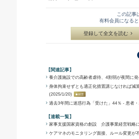
この記事
有料会員になると
登録して全文を読む
【関連記事】
養介護施設での高齢者虐待、4割弱が夜間に発生 - 
身体拘束せずとも適正化措置講じなければ減算
(2025/1/20)
経営
過去3年間に迷惑行為「受けた」44％ - 患者・利
【連載一覧】
家事支援国家資格の創設 介護事業経営戦略に影
ケアマネのモニタリング面接、ルール変更が不可