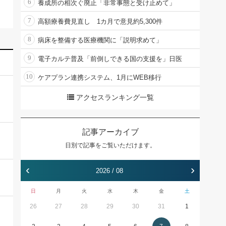
6
養成所の相次ぐ廃止「非常事態と受け止めて」
7
高額療養費見直し 1カ月で意見約5,300件
8
病床を整備する医療機関に「説明求めて」
9
電子カルテ普及「前倒しできる国の支援を」日医
10
ケアプラン連携システム、1月にWEB移行
アクセスランキング一覧
記事アーカイブ
日別で記事をご覧いただけます。
‹
›
2026 / 08
日
月
火
水
木
金
土
26
27
28
29
30
31
1