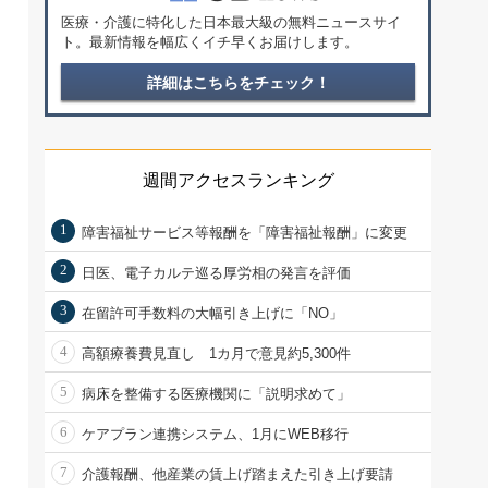
医療・介護に特化した日本最大級の無料ニュースサイ
ト。最新情報を幅広くイチ早くお届けします。
詳細はこちらをチェック！
週間アクセスランキング
1
障害福祉サービス等報酬を「障害福祉報酬」に変更
2
日医、電子カルテ巡る厚労相の発言を評価
3
在留許可手数料の大幅引き上げに「NO」
4
高額療養費見直し 1カ月で意見約5,300件
5
病床を整備する医療機関に「説明求めて」
6
ケアプラン連携システム、1月にWEB移行
7
介護報酬、他産業の賃上げ踏まえた引き上げ要請