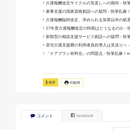
介護報酬改定サイクルの見直しへの期待 - 快筆
家事支援の国家資格創設への疑問 - 快筆乱麻！
介護報酬臨時改定、求められる加算以外の処遇改
27年度介護報酬改定の時期はどうなるのか - 
新類型の相談支援サービス創設への疑問 - 快筆
居宅介護支援費の利用者負担導入は見送りへ - 
「ケアプラン有料化」の問題点 - 快筆乱麻！m
保存
印刷用
facebook
コメント