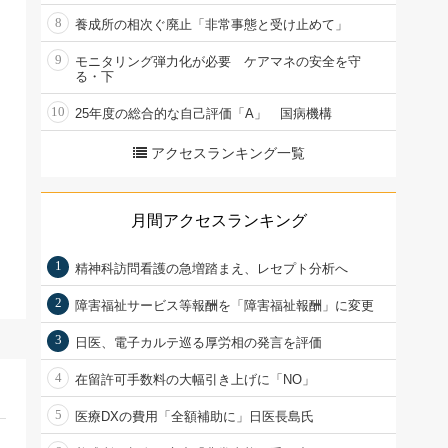
8
養成所の相次ぐ廃止「非常事態と受け止めて」
9
モニタリング弾力化が必要 ケアマネの安全を守
る・下
10
25年度の総合的な自己評価「A」 国病機構
アクセスランキング一覧
月間アクセスランキング
1
精神科訪問看護の急増踏まえ、レセプト分析へ
2
障害福祉サービス等報酬を「障害福祉報酬」に変更
3
日医、電子カルテ巡る厚労相の発言を評価
4
在留許可手数料の大幅引き上げに「NO」
5
医療DXの費用「全額補助に」日医長島氏