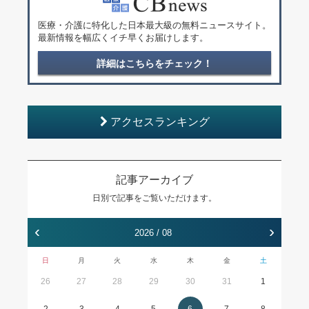
医療・介護に特化した日本最大級の無料ニュースサイト。
最新情報を幅広くイチ早くお届けします。
詳細はこちらをチェック！
アクセスランキング
記事アーカイブ
日別で記事をご覧いただけます。
‹
›
2026 / 08
日
月
火
水
木
金
土
26
27
28
29
30
31
1