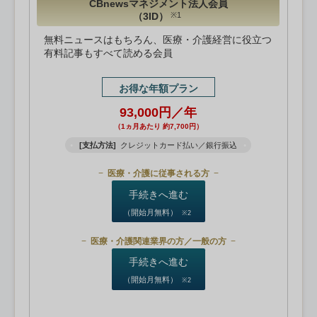
CBnewsマネジメント法人会員
（3ID）
※1
無料ニュースはもちろん、医療・介護経営に役立つ
有料記事もすべて読める会員
お得な年額プラン
93,000円／年
（1ヵ月あたり 約7,700円）
[支払方法]
クレジットカード払い／銀行振込
医療・介護に従事される方
手続きへ進む
（開始月無料）
※2
医療・介護関連業界の方／一般の方
手続きへ進む
（開始月無料）
※2