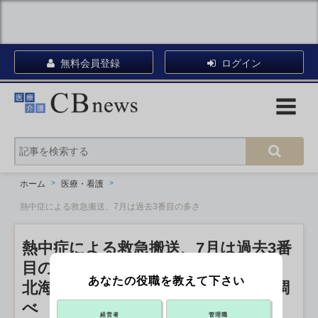
無料会員登録
ログイン
ホーム
医療・看護
熱中症による救急搬送、7月は過去3番目の多さ
熱中症による救急搬送、7月は過去3番
目の多さ
あなたの役職を教えて下さい
北海道や東北で増加目立つ 消防庁調
べ
経営者
管理職