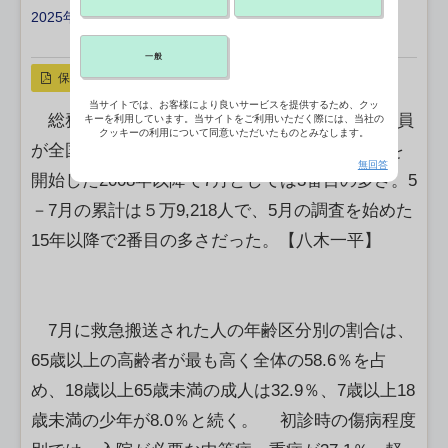
2025年08月26日 18:42
X ポスト
リンクをコピー
一般
保存
当サイトでは、お客様により良いサービスを提供するため、クッ
総務省消防庁は7月の熱中症による救急搬送人員
キーを利用しています。当サイトをご利用いただく際には、当社の
クッキーの利用について同意いただいたものとみなします。
が全国で3万9,375人に上ったと公表した。調査を
無回答
開始した2008年以降で7月としては3番目の多さ。5
－7月の累計は５万9,218人で、5月の調査を始めた
15年以降で2番目の多さだった。【八木一平】
7月に救急搬送された人の年齢区分別の割合は、
65歳以上の高齢者が最も高く全体の58.6％を占
め、18歳以上65歳未満の成人は32.9％、7歳以上18
歳未満の少年が8.0％と続く。 初診時の傷病程度