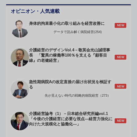
オピニオン・人気連載
身体的拘束最小化の取り組みを経営改善に
NEW
データで読み解く病院経営(254)
介護経営のデザインVol.4－敬英会光山誠理事
長 「驚異の稼働率100％を支える『顧客目
NEW
線』の老健経営」
急性期病院Aの改定直後の届け出状況を検証す
NEW
る
先が見えない時代の戦略的病院経営（273）
介護経営論考（1）－日本総合研究所編vol.1
「今後の介護経営に必要な視点―経営力強化に
NEW
向けた大規模化と協働化―」