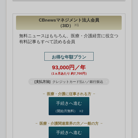
CBnewsマネジメント法人会員
（3ID）
※1
無料ニュースはもちろん、医療・介護経営に役立つ
有料記事もすべて読める会員
お得な年額プラン
93,000円／年
（1ヵ月あたり 約7,700円）
[支払方法]
クレジットカード払い／銀行振込
医療・介護に従事される方
手続きへ進む
（開始月無料）
※2
医療・介護関連業界の方／一般の方
手続きへ進む