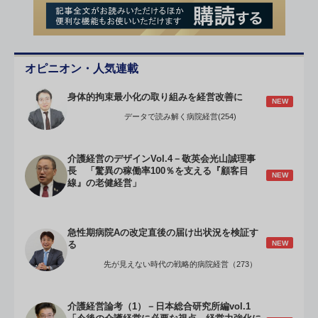
オピニオン・人気連載
身体的拘束最小化の取り組みを経営改善に
NEW
データで読み解く病院経営(254)
介護経営のデザインVol.4－敬英会光山誠理事
長 「驚異の稼働率100％を支える『顧客目
NEW
線』の老健経営」
急性期病院Aの改定直後の届け出状況を検証す
NEW
る
先が見えない時代の戦略的病院経営（273）
介護経営論考（1）－日本総合研究所編vol.1