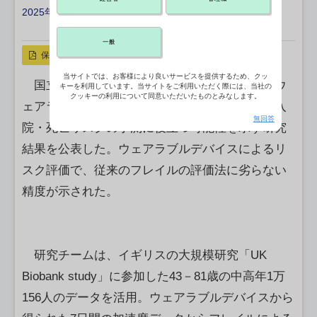
2025年09月05日 18:30
X ポスト
リンクをコピー
一般
保存
当サイトでは、お客様により良いサービスを提供するため、クッ
国立長寿医療研究センターは、手首装着型のウ
キーを利用しています。当サイトをご利用いただく際には、当社の
クッキーの利用について同意いただいたものとみなします。
ェアラブルデバイスが中高年のフレイルによる入
無回答
院・死亡リスクの予測に役立つ可能性を示す研究
結果を公表した。ウェアラブルデバイスによるリ
スク評価で、従来のフレイルの評価法に劣らない
精度が示された。
研究チームは、イギリスの大規模研究「UK
Biobank study」に参加した43－81歳の中高年1万
156人のデータを活用。ウェアラブルデバイスから