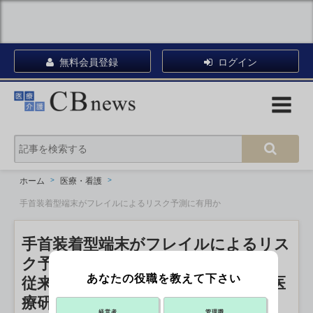
無料会員登録
ログイン
ホーム
医療・看護
手首装着型端末がフレイルによるリスク予測に有用か
手首装着型端末がフレイルによるリス
ク予測に有用か
あなたの役職を教えて下さい
従来の評価方法に劣らず 国立長寿医
療研究センター
経営者
管理職