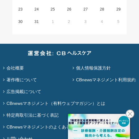
23
24
25
26
27
28
29
30
31
1
2
3
4
5
会社概要
個人情報保護方針
著作権について
CBnewsマネジメント利用規約
広告掲載について
CBnewsマネジメント（有料ウェブマガジン）とは
特定商取引法に基づく表記
CBnewsマネジメントのよくある質問
お問い合わせ