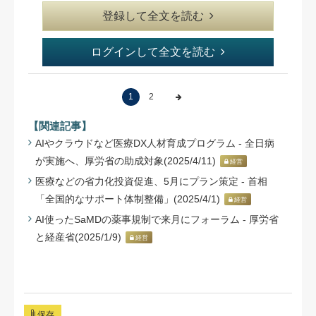
登録して全文を読む
ログインして全文を読む
1
2
【関連記事】
AIやクラウドなど医療DX人材育成プログラム - 全日病
が実施へ、厚労省の助成対象(2025/4/11)
経営
医療などの省力化投資促進、5月にプラン策定 - 首相
「全国的なサポート体制整備」(2025/4/1)
経営
AI使ったSaMDの薬事規制で来月にフォーラム - 厚労省
と経産省(2025/1/9)
経営
保存