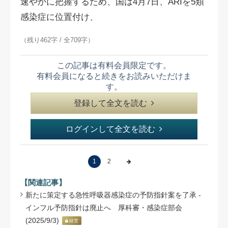
速やかに把握するため、国は4月7日、ARIを5類
感染症に位置付け、
（残り462字 / 全709字）
この記事は有料会員限定です。
有料会員になると続きをお読みいただけま
す。
登録して全文を読む
ログインして全文を読む
1
2
【関連記事】
新たに策定する急性呼吸器感染症の予防指針案を了承 -
インフル予防指針は廃止へ 厚科審・感染症部会
(2025/9/3)
経営