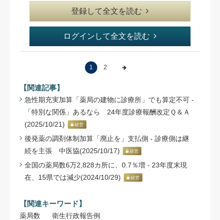
登録して全文を読む
ログインして全文を読む
1
2
【関連記事】
急性期充実加算「薬局の建物に診療所」でも算定不可 -
「特別な関係」あるなら 24年度診療報酬改定Ｑ＆Ａ
(2025/10/21)
経営
後発薬の調剤体制加算「廃止を」支払側 - 診療側は継
続を主張 中医協(2025/10/17)
経営
全国の薬局数6万2,828カ所に、0.7％増 - 23年度末現
在、15県では減少(2024/10/29)
経営
【関連キーワード】
薬局数
衛生行政報告例