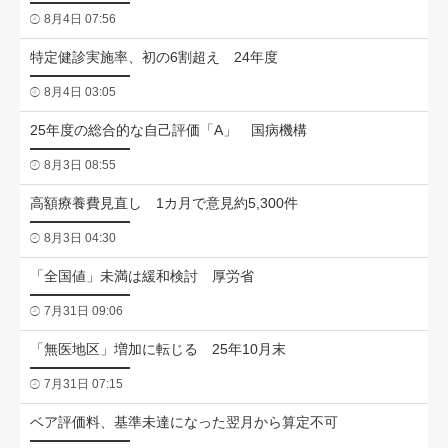
8月4日 07:56
特定健診実施率、初の6割超え 24年度
8月4日 03:05
25年度の総合的な自己評価「A」 国病機構
8月3日 08:55
高額療養費見直し 1カ月で意見約5,300件
8月3日 04:30
「全国値」未満は緩和検討 厚労省
7月31日 09:06
「無医地区」増加に転じる 25年10月末
7月31日 07:15
ベア評価料、基準未達になった翌月から算定不可