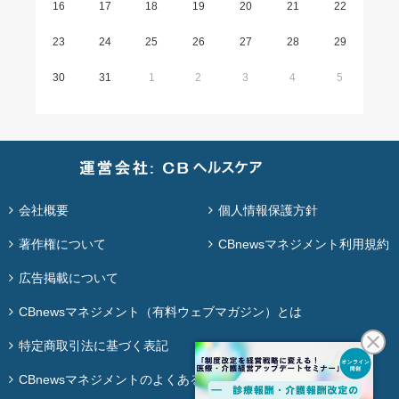
16
17
18
19
20
21
22
23
24
25
26
27
28
29
30
31
1
2
3
4
5
会社概要
個人情報保護方針
著作権について
CBnewsマネジメント利用規約
広告掲載について
CBnewsマネジメント（有料ウェブマガジン）とは
特定商取引法に基づく表記
CBnewsマネジメントのよくある質問