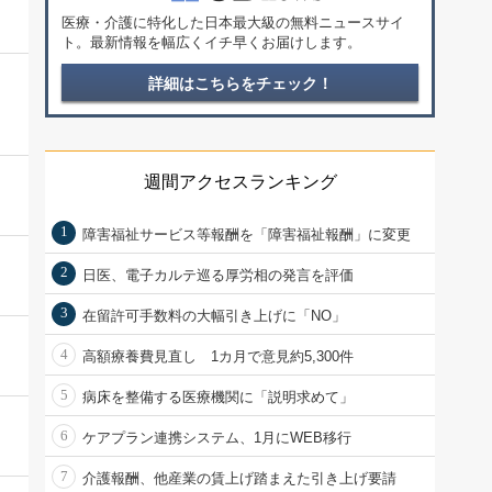
医療・介護に特化した日本最大級の無料ニュースサイ
ト。最新情報を幅広くイチ早くお届けします。
詳細はこちらをチェック！
週間アクセスランキング
1
障害福祉サービス等報酬を「障害福祉報酬」に変更
2
日医、電子カルテ巡る厚労相の発言を評価
3
在留許可手数料の大幅引き上げに「NO」
4
高額療養費見直し 1カ月で意見約5,300件
5
病床を整備する医療機関に「説明求めて」
6
ケアプラン連携システム、1月にWEB移行
7
介護報酬、他産業の賃上げ踏まえた引き上げ要請