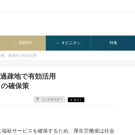
病院DX
オピニオン
特集
建物、過疎地で有効活用
、過疎地で有効活用
スの確保策
リンクをコピー
X ポスト
福祉サービスを確保するため、厚生労働省は社会