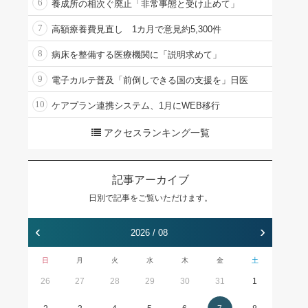
6
養成所の相次ぐ廃止「非常事態と受け止めて」
7
高額療養費見直し 1カ月で意見約5,300件
8
病床を整備する医療機関に「説明求めて」
9
電子カルテ普及「前倒しできる国の支援を」日医
10
ケアプラン連携システム、1月にWEB移行
アクセスランキング一覧
記事アーカイブ
日別で記事をご覧いただけます。
‹
›
2026 / 08
日
月
火
水
木
金
土
26
27
28
29
30
31
1