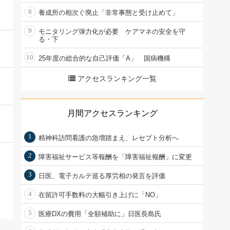
8
養成所の相次ぐ廃止「非常事態と受け止めて」
9
モニタリング弾力化が必要 ケアマネの安全を守
る・下
10
25年度の総合的な自己評価「A」 国病機構
アクセスランキング一覧
月間アクセスランキング
1
精神科訪問看護の急増踏まえ、レセプト分析へ
2
障害福祉サービス等報酬を「障害福祉報酬」に変更
3
日医、電子カルテ巡る厚労相の発言を評価
4
在留許可手数料の大幅引き上げに「NO」
5
医療DXの費用「全額補助に」日医長島氏