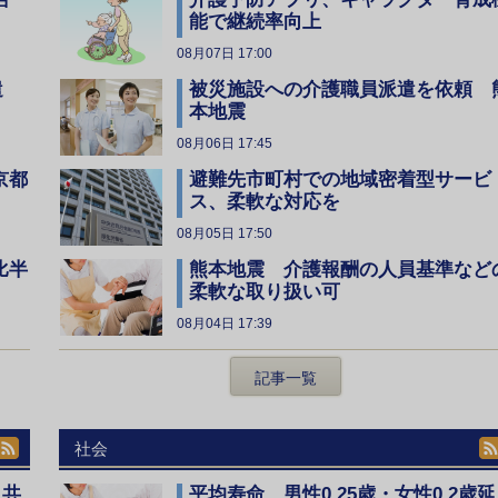
能で継続率向上
08月07日 17:00
遣
被災施設への介護職員派遣を依頼 
本地震
08月06日 17:45
京都
避難先市町村での地域密着型サービ
ス、柔軟な対応を
08月05日 17:50
比半
熊本地震 介護報酬の人員基準など
柔軟な取り扱い可
08月04日 17:39
記事一覧
社会
、共
平均寿命 男性0.25歳・女性0.2歳延