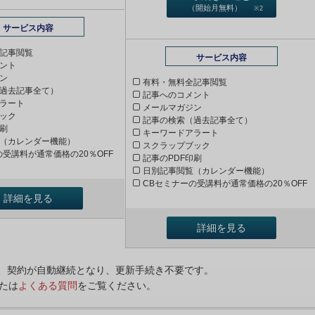
（開始月無料）
※2
サービス内容
記事閲覧
サービス内容
ント
ン
有料・無料全記事閲覧
過去記事全て）
記事へのコメント
ラート
メールマガジン
ック
記事の検索（過去記事全て）
印刷
キーワードアラート
（カレンダー機能）
スクラップブック
の受講料が通常価格の20％OFF
記事のPDF印刷
日別記事閲覧（カレンダー機能）
CBセミナーの受講料が通常価格の20％OFF
詳細を見る
詳細を見る
ンは、契約が自動継続となり、更新手続き不要です。
たは
よくある質問
をご覧ください。