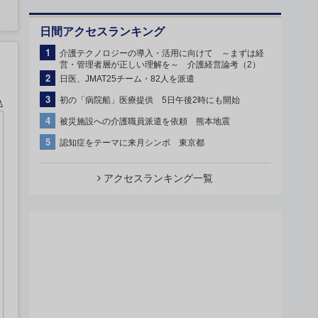
日間アクセスランキング
1
介護テクノロジーの導入・活用に向けて ～まずは経
営・管理者層が正しい理解を～ 介護経営論考（2）
2
日医、JMAT25チーム・82人を派遣
3
初の「病院船」医療提供 5日午後2時にも開始
込
4
被災施設への介護職員派遣を依頼 熊本地震
5
認知症をテーマに来月シンポ 東京都
アクセスランキング一覧