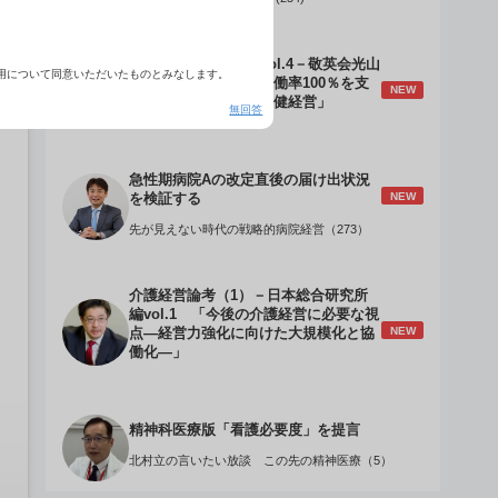
介護経営のデザインVol.4－敬英会光山
用について同意いただいたものとみなします。
誠理事長 「驚異の稼働率100％を支
NEW
える『顧客目線』の老健経営」
無回答
急性期病院Aの改定直後の届け出状況
NEW
を検証する
先が見えない時代の戦略的病院経営（273）
介護経営論考（1）－日本総合研究所
編vol.1 「今後の介護経営に必要な視
NEW
点―経営力強化に向けた大規模化と協
働化―」
精神科医療版「看護必要度」を提言
北村立の言いたい放談 この先の精神医療（5）