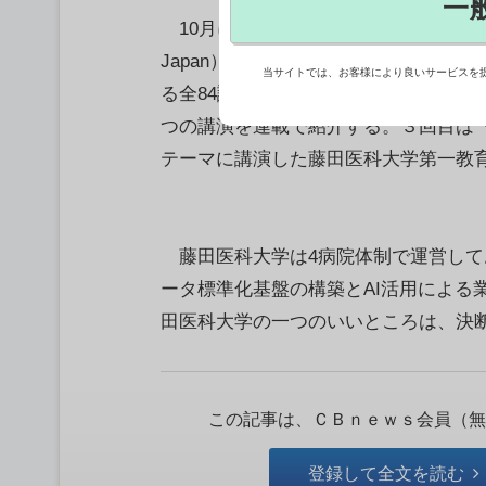
一
10月に千葉市の幕張メッセで開催さ
Japan）には3日間で約1万5,300
当サイトでは、お客様により良いサービスを
る全84講演（出展社セミナー含む）も行
つの講演を連載で紹介する。３回目は「
テーマに講演した藤田医科大学第一教育
藤田医科大学は4病院体制で運営して
ータ標準化基盤の構築とAI活用による
田医科大学の一つのいいところは、決断
この記事は、ＣＢｎｅｗｓ会員（無
登録して全文を読む