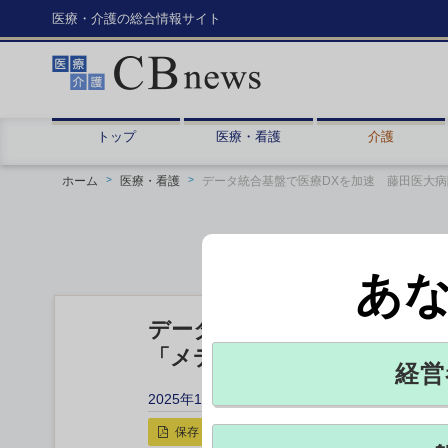
医療・介護の総合情報サイト
トップ
医療・看護
介護
ホーム
医療・看護
データ統合基盤で医療DXを加速 藤田医大
あ
データ統合基盤で医療DXを
「メディカルジャパン東京」
経営
2025年12月09日 10:10
保存
印刷用