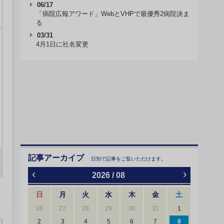
06/17
「病院広報アワード」WebとVHPで最優秀2病院決ま
る
03/31
4月1日に社名変更
記事アーカイブ
日別で記事をご覧いただけます。
‹
›
2026 / 08
日
月
火
水
木
金
土
26
27
28
29
30
31
1
2
3
4
5
6
7
8