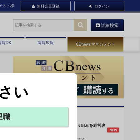
ゲスト様
無料会員登録
ログイン
詳細検索
病院DX
病院広報
CBnewsマネジメント
さい
オピニオン・人気連載
理職
身体的拘束最小化の取り組みを経営改
NEW
善に
データで読み解く病院経営(254)