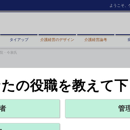
ようこそ、
タイアップ
介護経営のデザイン
介護経営論考
病院・今泉氏
なたの役職を教えて下
加速 藤田医大病院・今泉氏
講演より（3）
PR
者
管
X ポスト
リンクをコピー