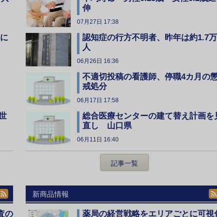
伸
07月27日 17:38
全に
認知症の行方不明者、昨年は約1.7万
人
06月26日 16:36
不適切投稿の看護師、停職4カ月の
戒処分
06月17日 17:58
総合医療センターの建て替え計画を
世
直し 山口県
06月11日 16:40
記事一覧
新商品情報
査の
薬局の経営戦略をエリアごとに可視