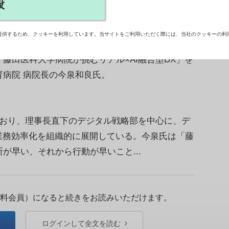
般
れた「メディカルジャパン東京」（主催：RX
人の来場者があった。そこでは医療や介護、薬局に関す
提供するため、クッキーを利用しています。当サイトをご利用いただく際には、当社のクッキーの利
われた。ＣＢnewsは、病院経営のヒントになる4
藤田医科大学病院が挑むリアル×AI融合型DX」を
病院 病院長の今泉和良氏。
おり、理事長直下のデジタル戦略部を中心に、デ
業務効率化を組織的に展開している。今泉氏は「藤
が早い、それから行動が早いこと...
料会員）になると続きをお読みいただけます。
ログインして全文を読む