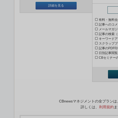
詳細を見る
有料・無料全
記事へのコメ
メールマガジ
記事の検索（
キーワードア
スクラップブ
記事のPDF
日別記事閲覧
CBセミナー
CBnewsマネジメントの全プラ
詳しくは、
利用規約
ま