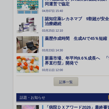
同運営で協定
04月07日 15:40
認知症薬レカネマブ 9割超が安
治療継続
03月25日 12:10
薬歴作成時間 生成AIで45％短縮
03月23日 14:30
新薬市場、年平均9.6％成長へ 「
界直行型」開発で
03月11日 12:00
記事一覧
話題・お知らせ
「病院ＤＸアワード2026」最終審