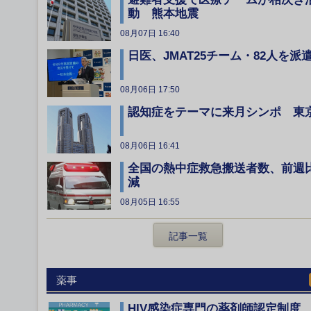
動 熊本地震
08月07日 16:40
日医、JMAT25チーム・82人を派
08月06日 17:50
認知症をテーマに来月シンポ 東
08月06日 16:41
全国の熱中症救急搬送者数、前週
減
08月05日 16:55
記事一覧
薬事
HIV感染症専門の薬剤師認定制度