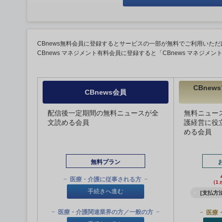
CBnews無料会員に登録するとサービスの一部が無料でご利用いただ
CBnews マネジメント有料会員に登録すると「CBnews マネジメ
CBne
CBnews会員
配信後一定期間の無料ニュースが全
無料ニュー
文読める会員
護経営に役
める会員
無料プラン
医療・介護に従事される方
（1
手続きへ進む
[支払方法
医療・介護関連業界の方／一般の方
医療