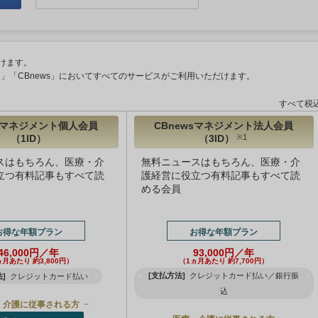
けます。
ント」「CBnews」においてすべてのサービスがご利用いただけます。
すべて税
wsマネジメント個人会員
CBnewsマネジメント法人会員
（1ID）
（3ID）
※1
スはもちろん、医療・介
無料ニュースはもちろん、医療・介
立つ有料記事もすべて読
護経営に役立つ有料記事もすべて読
める会員
お得な年額プラン
お得な年額プラン
46,000円／年
93,000円／年
ヵ月あたり 約3,800円）
（1ヵ月あたり 約7,700円）
[支払方法]
クレジットカード払い／銀行振
]
クレジットカード払い
込
・介護に従事される方