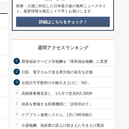
医療・介護に特化した日本最大級の無料ニュースサイ
ト。最新情報を幅広くイチ早くお届けします。
詳細はこちらをチェック！
週間アクセスランキング
1
障害福祉サービス等報酬を「障害福祉報酬」に変更
2
日医、電子カルテ巡る厚労相の発言を評価
3
在留許可手数料の大幅引き上げに「NO」
4
高額療養費見直し 1カ月で意見約5,300件
5
病床を整備する医療機関に「説明求めて」
6
ケアプラン連携システム、1月にWEB移行
7
介護報酬、他産業の賃上げ踏まえた引き上げ要請