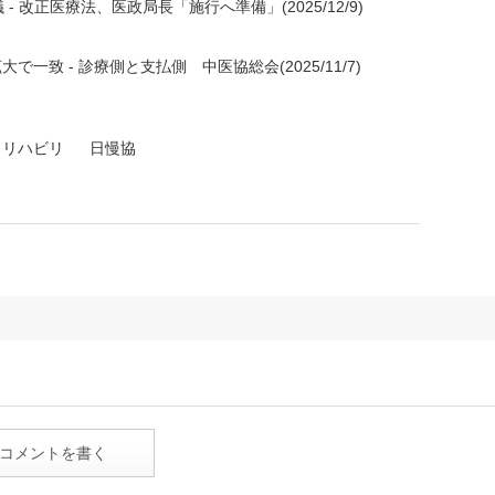
改正医療法、医政局長「施行へ準備」(2025/12/9)
拡大で一致 - 診療側と支払側 中医協総会(2025/11/7)
リハビリ
日慢協
コメントを書く