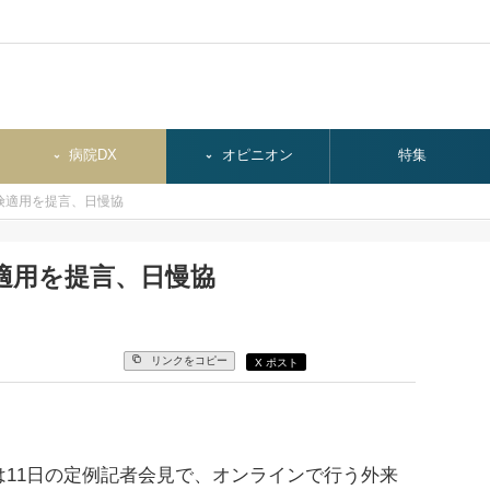
病院DX
オピニオン
特集
険適用を提言、日慢協
適用を提言、日慢協
リンクをコピー
X ポスト
11日の定例記者会見で、オンラインで行う外来