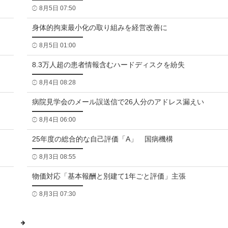
8月5日 07:50
身体的拘束最小化の取り組みを経営改善に
8月5日 01:00
8.3万人超の患者情報含むハードディスクを紛失
8月4日 08:28
病院見学会のメール誤送信で26人分のアドレス漏えい
8月4日 06:00
25年度の総合的な自己評価「A」 国病機構
8月3日 08:55
物価対応「基本報酬と別建て1年ごと評価」主張
8月3日 07:30