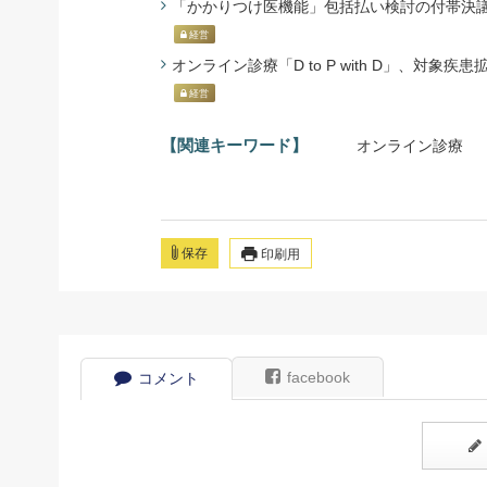
「かかりつけ医機能」包括払い検討の付帯決議 - 
経営
オンライン診療「D to P with D」、対象疾患
経営
【関連キーワード】
オンライン診療
保存
印刷用
facebook
コメント