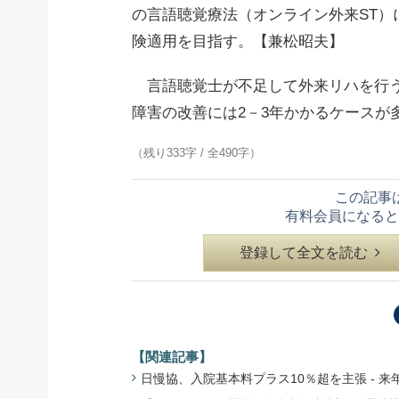
の言語聴覚療法（オンライン外来ST）
険適用を目指す。【兼松昭夫】
言語聴覚士が不足して外来リハを行う
障害の改善には2－3年かかるケースが
（残り333字 / 全490字）
この記事
有料会員になると
登録して全文を読む
【関連記事】
日慢協、入院基本料プラス10％超を主張 - 来年度