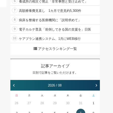
6
養成所の相次ぐ廃止「非常事態と受け止めて」
7
高額療養費見直し 1カ月で意見約5,300件
8
病床を整備する医療機関に「説明求めて」
9
電子カルテ普及「前倒しできる国の支援を」日医
10
ケアプラン連携システム、1月にWEB移行
アクセスランキング一覧
記事アーカイブ
日別で記事をご覧いただけます。
‹
›
2026 / 08
日
月
火
水
木
金
土
26
27
28
29
30
31
1