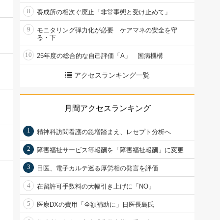
8
養成所の相次ぐ廃止「非常事態と受け止めて」
9
モニタリング弾力化が必要 ケアマネの安全を守
る・下
10
25年度の総合的な自己評価「A」 国病機構
アクセスランキング一覧
月間アクセスランキング
1
精神科訪問看護の急増踏まえ、レセプト分析へ
2
障害福祉サービス等報酬を「障害福祉報酬」に変更
3
日医、電子カルテ巡る厚労相の発言を評価
4
在留許可手数料の大幅引き上げに「NO」
5
医療DXの費用「全額補助に」日医長島氏