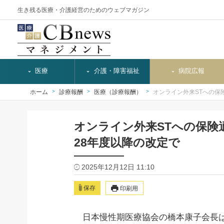
生き残る医療・介護経営のためのウェブマガジン
医療
介護・障害福祉
病院広報
ホーム
診療報酬
医療（診療報酬）
オンライン外来STへの保
オンライン外来STへの保険
28年度以降の改定で
2025年12月12日 11:10
保存
印刷用
日本慢性期医療協会の橋本康子会長は