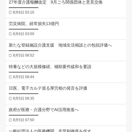
27年度介護報酬改定 9月ごろ関係団体と意見交換
8月6日 03:10
労災病院、経常損失13億円
8月6日 03:00
新たな登録施設介護支援 地域生活相談との包括評価へ
8月5日 08:52
特養などの大規模修繕、補助要件緩和を要請
8月5日 08:44
日医、電子カルテ巡る厚労相の発言を評価
8月5日 08:35
政府が医療・介護分野でAI活用推進へ
8月5日 07:50
一般社団法人の医療機関、非営利徹底を促す