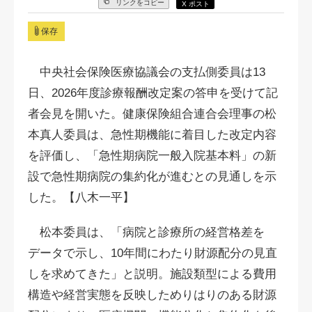
リンクをコピー
X ポスト
保存
中央社会保険医療協議会の支払側委員は13
日、2026年度診療報酬改定案の答申を受けて記
者会見を開いた。健康保険組合連合会理事の松
本真人委員は、急性期機能に着目した改定内容
を評価し、「急性期病院一般入院基本料」の新
設で急性期病院の集約化が進むとの見通しを示
した。【八木一平】
松本委員は、「病院と診療所の経営格差を
データで示し、10年間にわたり財源配分の見直
しを求めてきた」と説明。施設類型による費用
構造や経営実態を反映しためりはりのある財源