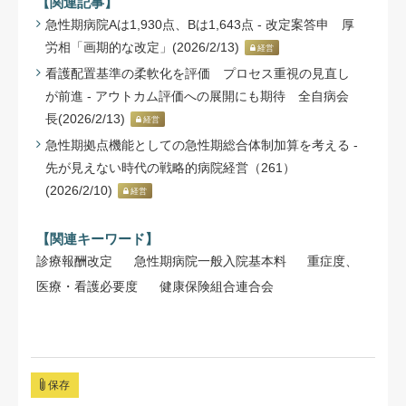
【関連記事】
急性期病院Aは1,930点、Bは1,643点 - 改定案答申 厚
労相「画期的な改定」(2026/2/13)
経営
看護配置基準の柔軟化を評価 プロセス重視の見直し
が前進 - アウトカム評価への展開にも期待 全自病会
長(2026/2/13)
経営
急性期拠点機能としての急性期総合体制加算を考える -
先が見えない時代の戦略的病院経営（261）
(2026/2/10)
経営
【関連キーワード】
診療報酬改定
急性期病院一般入院基本料
重症度、
医療・看護必要度
健康保険組合連合会
保存