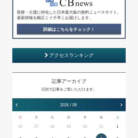
医療・介護に特化した日本最大級の無料ニュースサイト。
最新情報を幅広くイチ早くお届けします。
詳細はこちらをチェック！
アクセスランキング
記事アーカイブ
日別で記事をご覧いただけます。
‹
›
2026 / 08
日
月
火
水
木
金
土
26
27
28
29
30
31
1