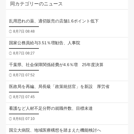
同カテゴリーのニュース
乱用恐れの薬、適切販売の店舗1.6ポイント低下
8月7日 08:48
国家公務員給与3.51％増勧告、人事院
8月7日 08:27
千葉県、社会保障関係経費が4.6％増 25年度決算
8月7日 07:52
医政局を再編、局長級「政策統括官」を新設 厚労省
8月7日 07:45
看護など人材不足分野の就職件数、目標未達
8月6日 07:10
国立大病院、地域医療構想を踏まえた機能検討へ