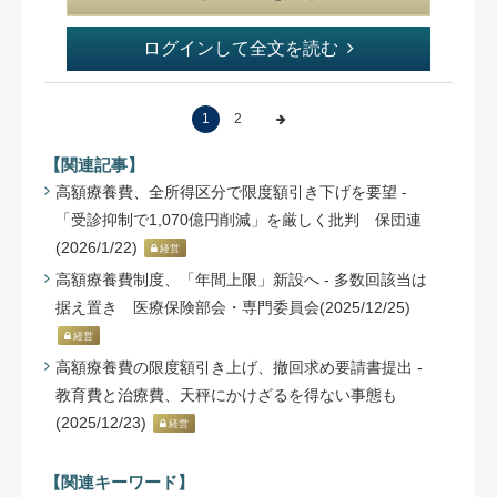
ログインして全文を読む
1
2
【関連記事】
高額療養費、全所得区分で限度額引き下げを要望 -
「受診抑制で1,070億円削減」を厳しく批判 保団連
(2026/1/22)
経営
高額療養費制度、「年間上限」新設へ - 多数回該当は
据え置き 医療保険部会・専門委員会(2025/12/25)
経営
高額療養費の限度額引き上げ、撤回求め要請書提出 -
教育費と治療費、天秤にかけざるを得ない事態も
(2025/12/23)
経営
【関連キーワード】